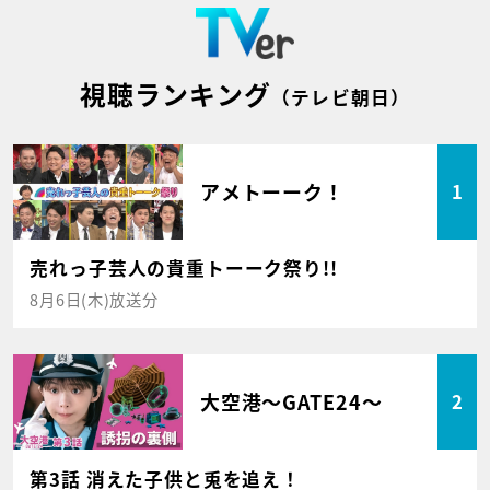
視聴ランキング
（テレビ朝日）
アメトーーク！
1
売れっ子芸人の貴重トーーク祭り!!
8月6日(木)放送分
大空港～GATE24～
2
第3話 消えた子供と兎を追え！