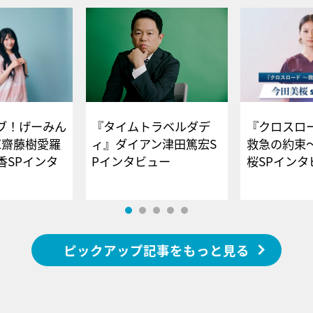
ブ！げーみん
『タイムトラベルダデ
『クロスロー
E齋藤樹愛羅
ィ』ダイアン津田篤宏S
救急の約束
香SPインタ
Pインタビュー
桜SPイ
ピックアップ記事をもっと見る