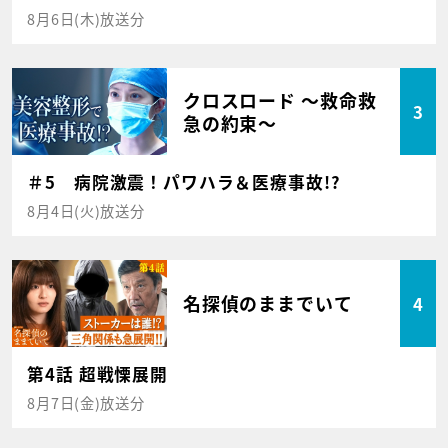
8月6日(木)放送分
クロスロード ～救命救
3
急の約束～
＃5 病院激震！パワハラ＆医療事故!?
8月4日(火)放送分
名探偵のままでいて
4
第4話 超戦慄展開
8月7日(金)放送分