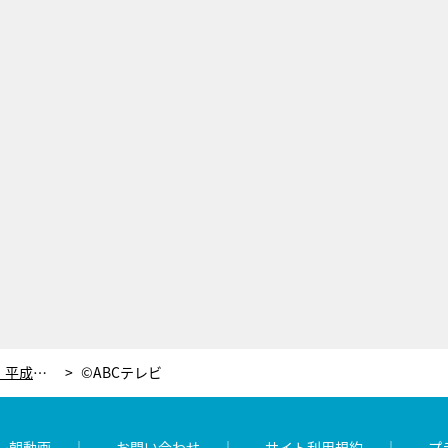
「おへそは元々、何のためにあった？」平成世代から信じがたい解答が…！
©ABCテレビ
レ朝動画
お問い合わせ
サイト利用規約
プ