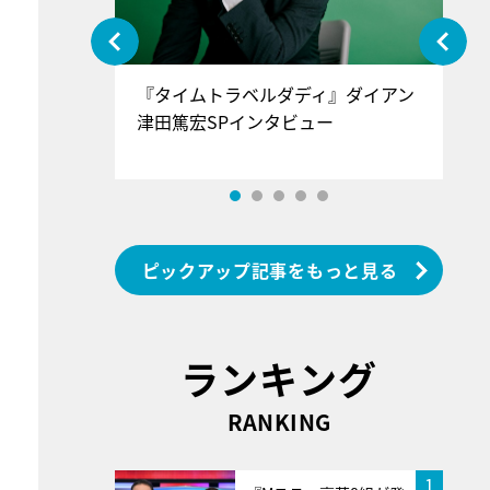
ぐ』＝LOV
『タイムトラベルダディ』ダイアン
『
香SPインタ
津田篤宏SPインタビュー
～
ピックアップ記事をもっと見る
ランキング
RANKING
1