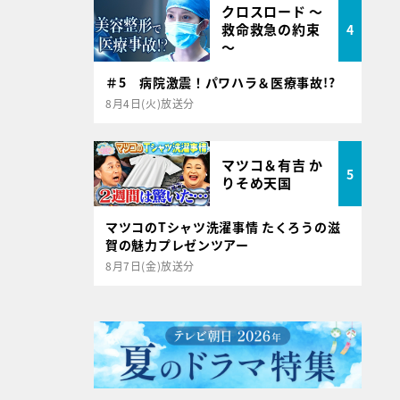
クロスロード ～
救命救急の約束
4
～
＃5 病院激震！パワハラ＆医療事故!?
8月4日(火)放送分
マツコ＆有吉 か
5
りそめ天国
マツコのTシャツ洗濯事情 たくろうの滋
賀の魅力プレゼンツアー
8月7日(金)放送分