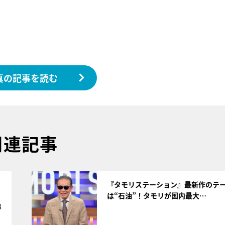
真の記事を読む
関連記事
サムネイル
く
『タモリステーション』最新作のテ
は“石油”！タモリが国内最大…
8