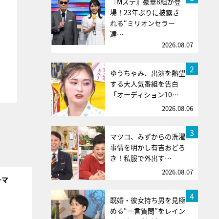
『Mステ』豪華8組が登
場！23年ぶりに披露さ
れる“ミリオンセラー
達…
2026.08.07
2
ゆうちゃみ、出演を熱望
する大人気番組を告白
「オーディション10…
2026.08.06
3
マツコ、みずからの洗濯
事情を明かし有吉おどろ
き！私服で外出す…
2026.08.07
ーマ
4
既婚・彼女持ち男を見極
める“一言質問”をレイン