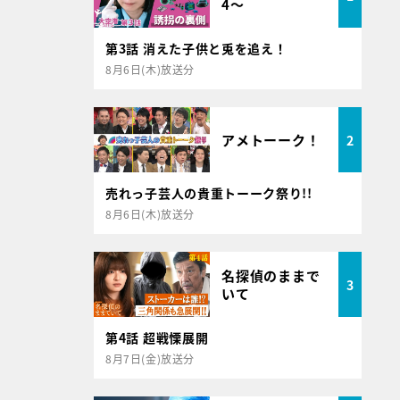
4～
第3話 消えた子供と兎を追え！
8月6日(木)放送分
アメトーーク！
2
売れっ子芸人の貴重トーーク祭り!!
8月6日(木)放送分
名探偵のままで
3
いて
第4話 超戦慄展開
8月7日(金)放送分