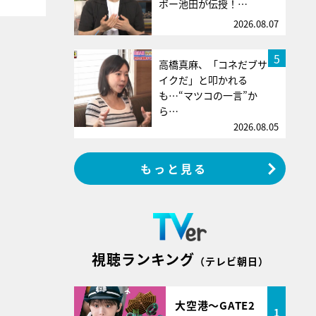
ボー池田が伝授！…
2026.08.07
5
高橋真麻、「コネだブサ
イクだ」と叩かれる
も…“マツコの一言”か
ら…
2026.08.05
もっと見る
視聴ランキング
（テレビ朝日）
大空港～GATE2
1