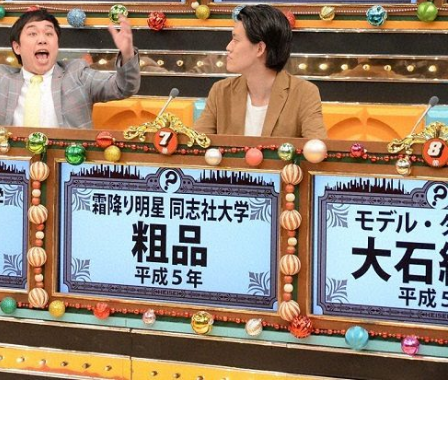
『アイ＝ラブ！げーみん
E齋藤樹愛羅＆佐々木舞
ビュー