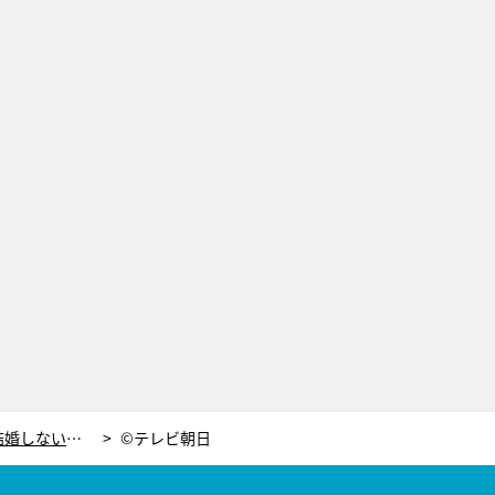
『東京独身男子』最終回！あえて結婚しない男子が、最後に下した人生の決断とは
©テレビ朝日