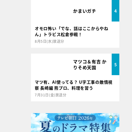
かまいガチ
4
オモロ怖い「でな、話はここからやね
ん」トラビス松倉参戦！
8月5日(水)放送分
マツコ＆有吉 か
5
りそめ天国
マツ有、AI使ってる？ U字工事の敵情視
察 長崎編 熊プロ、料理を習う
7月31日(金)放送分