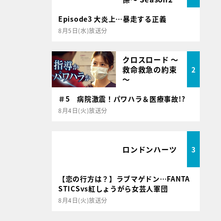
Episode3 大炎上…暴走する正義
8月5日(水)放送分
クロスロード ～
救命救急の約束
2
～
＃5 病院激震！パワハラ＆医療事故!?
8月4日(火)放送分
ロンドンハーツ
3
【恋の行方は？】ラブマゲドン…FANTA
STICSvs紅しょうがら女芸人軍団
8月4日(火)放送分