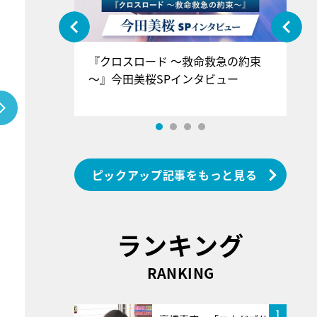
ぐ』＝LOV
『クロスロード ～救命救急の約束
『
香SPインタ
～』今田美桜SPインタビュー
ロ
ン
ピックアップ記事をもっと見る
ランキング
RANKING
1