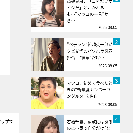
高橋真麻、「コネだブサ
イクだ」と叩かれる
も…“マツコの一言”か
ら…
2026.08.05
2
“ベテラン”船越英一郎が
クビ覚悟のパワハラ謝罪
拒否！“後輩”だけ…
2026.08.05
3
マツコ、初めて食べたと
きの“衝撃度ナンバーワ
ングルメ”を告白「…
2026.08.05
4
アップで
若槻千夏、家族にはある
のに…家で自分だけ“な