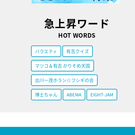
急上昇ワード
HOT WORDS
バラエティ
有吉クイズ
マツコ＆有吉 かりそめ天国
出川一茂ホラン☆フシギの会
博士ちゃん
ABEMA
EIGHT-JAM