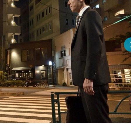
『アイ＝ラブ！げーみん
E齋藤樹愛羅＆佐々木舞
ビュー