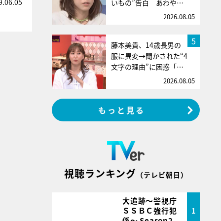
9.06.05
いもの”告白 あわや…
2026.08.05
5
藤本美貴、14歳長男の
服に異変→聞かされた“4
文字の理由”に困惑「…
2026.08.05
もっと見る
視聴ランキング
（テレビ朝日）
大追跡～警視庁
ＳＳＢＣ強行犯
1
係～ Season2