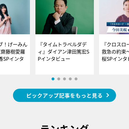
ブ！げーみん
『タイムトラベルダデ
『クロスロー
E齋藤樹愛羅
ィ』ダイアン津田篤宏S
救急の約束
香SPインタ
Pインタビュー
桜SPイ
ピックアップ記事をもっと見る
ランキング