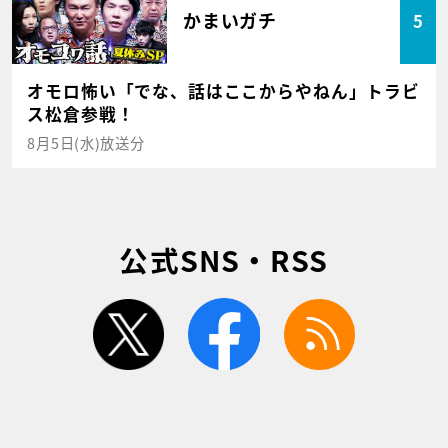
かまいガチ
5
オモロ怖い「でな、話はここからやねん」トラビ
ス松倉参戦！
8月5日(水)放送分
公式SNS・RSS
twitter
facebook
rss