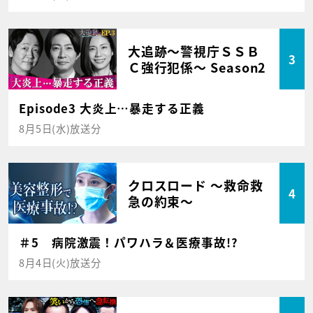
大追跡～警視庁ＳＳＢ
3
Ｃ強行犯係～ Season2
Episode3 大炎上…暴走する正義
8月5日(水)放送分
クロスロード ～救命救
4
急の約束～
＃5 病院激震！パワハラ＆医療事故!?
8月4日(火)放送分