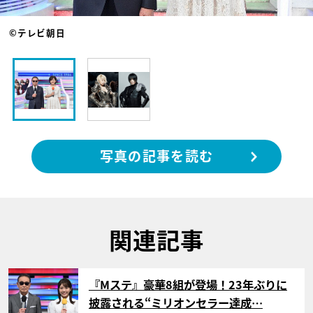
©テレビ朝日
写真の記事を読む
関連記事
サムネイル
『Mステ』豪華8組が登場！23年ぶりに
披露される“ミリオンセラー達成…