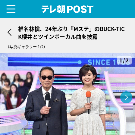
menu
テレ朝POST
椎名林檎、24年ぶり『Mステ』のBUCK-TIC
K櫻井とツインボーカル曲を披露
（写真ギャラリー 1/2）
1/2