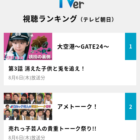
視聴ランキング
（テレビ朝日）
大空港～GATE24～
1
第3話 消えた子供と兎を追え！
8月6日(木)放送分
アメトーーク！
2
売れっ子芸人の貴重トーーク祭り!!
8月6日(木)放送分