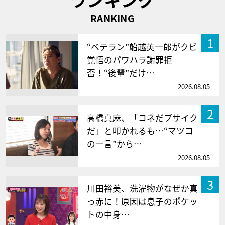
RANKING
1
“ベテラン”船越英一郎がクビ
覚悟のパワハラ謝罪拒
否！“後輩”だけ…
2026.08.05
2
高橋真麻、「コネだブサイク
だ」と叩かれるも…“マツコ
の一言”から…
2026.08.05
3
川田裕美、洗濯物がなぜか真
っ赤に！原因は息子のポケッ
トの中身…