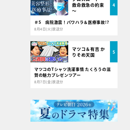
救命救急の約束
4
～
＃5 病院激震！パワハラ＆医療事故!?
8月4日(火)放送分
マツコ＆有吉 か
5
りそめ天国
マツコのTシャツ洗濯事情 たくろうの滋
賀の魅力プレゼンツアー
8月7日(金)放送分