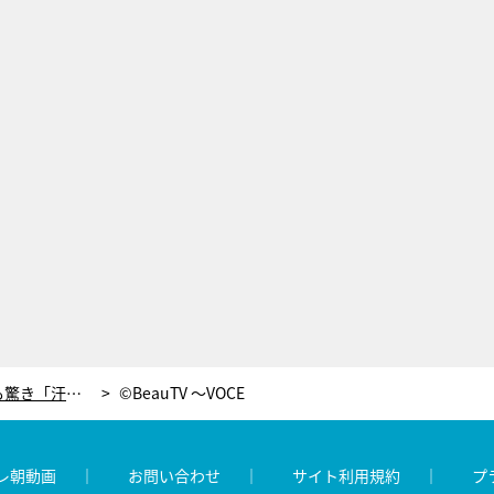
秘密は“濡れ”と“粉”！河北麻友子も驚き「汗をかいても崩れないメイク術」
©BeauTV ～VOCE
レ朝動画
お問い合わせ
サイト利用規約
プ