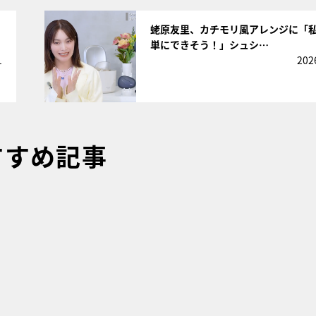
サムネイル
蛯原友里、カチモリ風アレンジに「
単にできそう！」シュシ…
1
202
すすめ記事