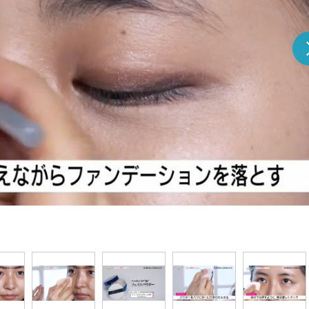
『アイ＝ラブ！げーみん
E齋藤樹愛羅＆佐々木舞
ビュー