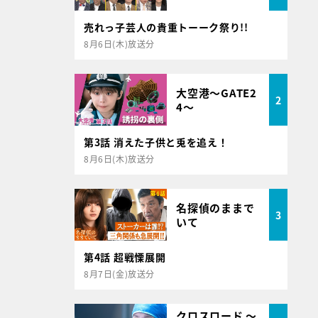
売れっ子芸人の貴重トーーク祭り!!
8月6日(木)放送分
大空港～GATE2
2
4～
第3話 消えた子供と兎を追え！
8月6日(木)放送分
名探偵のままで
3
いて
第4話 超戦慄展開
8月7日(金)放送分
クロスロード ～