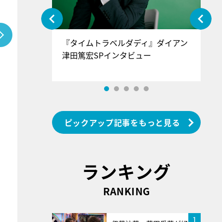
ぐ』＝LOV
『タイムトラベルダディ』ダイアン
『
香SPインタ
津田篤宏SPインタビュー
～
ピックアップ記事をもっと見る
ランキング
RANKING
1