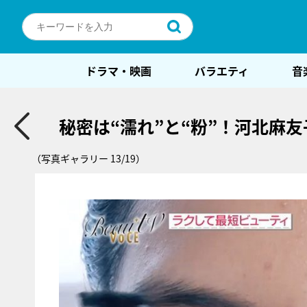
ドラマ・映画
バラエティ
音
秘密は“濡れ”と“粉”！河北麻
（写真ギャラリー 13/19）