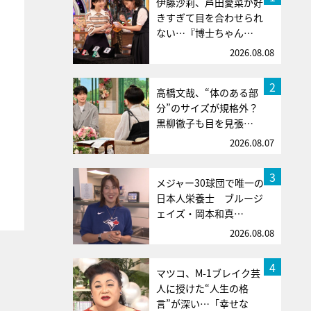
伊藤沙莉、芦田愛菜が好
きすぎて目を合わせられ
ない…『博士ちゃん…
2026.08.08
2
高橋文哉、“体のある部
分”のサイズが規格外？
黒柳徹子も目を見張…
2026.08.07
3
メジャー30球団で唯一の
日本人栄養士 ブルージ
ェイズ・岡本和真…
2026.08.08
4
マツコ、M-1ブレイク芸
人に授けた“人生の格
言”が深い…「幸せな