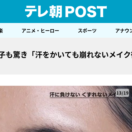
テレ
楽
アニメ・ヒーロー
スポーツ
アナウ
友子も驚き「汗をかいても崩れないメイク
13/19