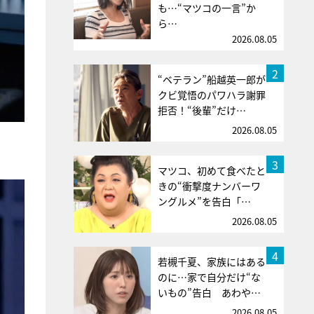
も…“マツコの一言”か
ら…
2026.08.05
2
“ベテラン”船越英一郎が
クビ覚悟のパワハラ謝罪
拒否！“後輩”だけ…
2026.08.05
3
マツコ、初めて食べたと
きの“衝撃度ナンバーワ
ングルメ”を告白「…
2026.08.05
4
若槻千夏、家族にはある
のに…家で自分だけ“な
いもの”告白 あわや…
2026.08.05