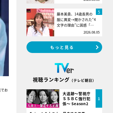
5
藤本美貴、14歳長男の
服に異変→聞かされた“4
文字の理由”に困惑「…
2026.08.05
もっと見る
視聴ランキング
（テレビ朝日）
版でお
大追跡～警視庁
ＳＳＢＣ強行犯
1
係～ Season2