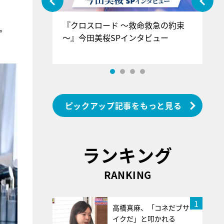
ぐ』＝LOV
『クロスロード ～救命救急の約束
『
。
香SPインタ
～』今田美桜SPインタビュー
ロ
ン
ピックアップ記事をもっと見る
ランキング
RANKING
1
高橋真麻、「コネだブサ
イクだ」と叩かれる