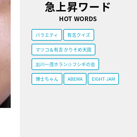
急上昇ワード
HOT WORDS
バラエティ
有吉クイズ
マツコ＆有吉 かりそめ天国
出川一茂ホラン☆フシギの会
博士ちゃん
ABEMA
EIGHT-JAM