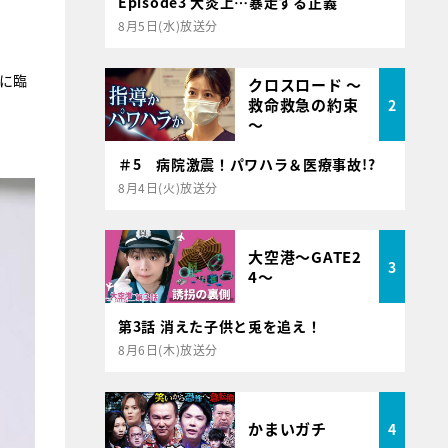
Episode3 大炎上…暴走する正義
8月5日(水)放送分
ンに臨
クロスロード ～
救命救急の約束
2
～
＃5 病院激震！パワハラ＆医療事故!?
8月4日(火)放送分
大空港～GATE2
3
4～
第3話 消えた子供と兎を追え！
8月6日(木)放送分
かまいガチ
4