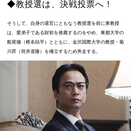
◆教授選は、決戦投票へ！
そうして、自身の退官にともなう教授選を前に東教授
は、愛弟子である財前を推薦するのをやめ、東都大学の
船尾徹（椎名桔平）とともに、金沢国際大学の教授・菊
川昇（筒井道隆）を擁立するため奔走する。