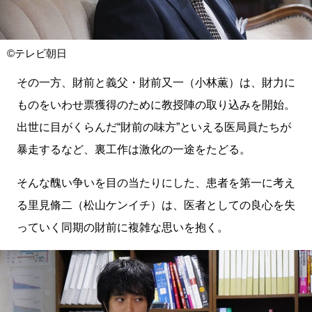
©テレビ朝日
その一方、財前と義父・財前又一（小林薫）は、財力に
ものをいわせ票獲得のために教授陣の取り込みを開始。
出世に目がくらんだ“財前の味方”といえる医局員たちが
暴走するなど、裏工作は激化の一途をたどる。
そんな醜い争いを目の当たりにした、患者を第一に考え
る里見脩二（松山ケンイチ）は、医者としての良心を失
っていく同期の財前に複雑な思いを抱く。