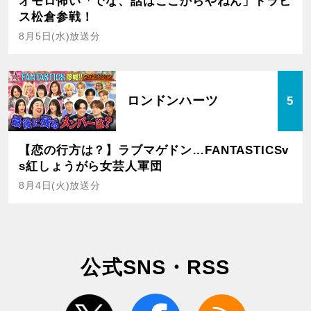
オモロ怖い「でな、話はここからやねん」トラビ
ス松倉参戦！
8月5日(水)放送分
ロンドンハーツ
5
【恋の行方は？】ラブマゲドン…FANTASTICSv
s紅しょうがら女芸人軍団
8月4日(火)放送分
公式SNS・RSS
twitter
facebook
rss