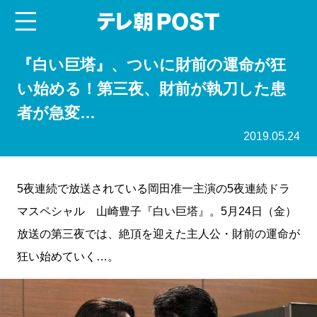
menu
テレ朝POST
『白い巨塔』、ついに財前の運命が狂
い始める！第三夜、財前が執刀した患
者が急変…
2019.05.24
5夜連続で放送されている岡田准一主演の5夜連続ドラ
マスペシャル 山崎豊子『白い巨塔』。5月24日（金）
放送の第三夜では、絶頂を迎えた主人公・財前の運命が
狂い始めていく…。