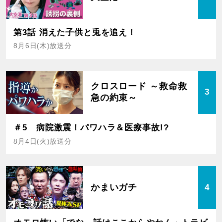
第3話 消えた子供と兎を追え！
8月6日(木)放送分
クロスロード ～救命救
3
急の約束～
＃5 病院激震！パワハラ＆医療事故!?
8月4日(火)放送分
かまいガチ
4