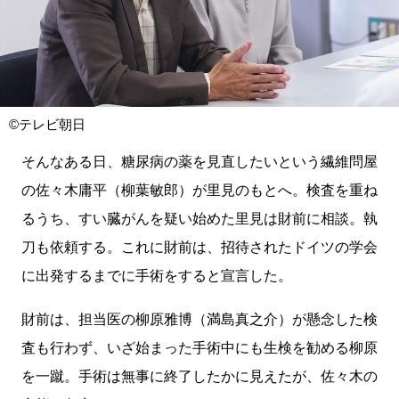
©テレビ朝日
そんなある日、糖尿病の薬を見直したいという繊維問屋
の佐々木庸平（柳葉敏郎）が里見のもとへ。検査を重ね
るうち、すい臓がんを疑い始めた里見は財前に相談。執
刀も依頼する。これに財前は、招待されたドイツの学会
に出発するまでに手術をすると宣言した。
財前は、担当医の柳原雅博（満島真之介）が懸念した検
査も行わず、いざ始まった手術中にも生検を勧める柳原
を一蹴。手術は無事に終了したかに見えたが、佐々木の