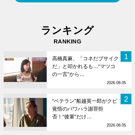
ランキング
RANKING
1
高橋真麻、「コネだブサイク
だ」と叩かれるも…“マツコ
の一言”から…
2026.08.05
2
“ベテラン”船越英一郎がクビ
覚悟のパワハラ謝罪拒
否！“後輩”だけ…
2026.08.05