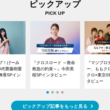
ピックアップ
PICK UP
ブ！げーみ
『クロスロード ～救命
『マジプロ
VE齋藤樹愛
救急の約束～』今田美
ー、ももク
舞香SPイン
桜SPインタビュー
クロ×東京0
タビュー
ピックアップ記事をもっと見る