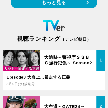
もっと見る
視聴ランキング
（テレビ朝日）
大追跡～警視庁ＳＳＢ
1
Ｃ強行犯係～ Season2
Episode3 大炎上…暴走する正義
8月5日(水)放送分
大空港～GATE24～
2