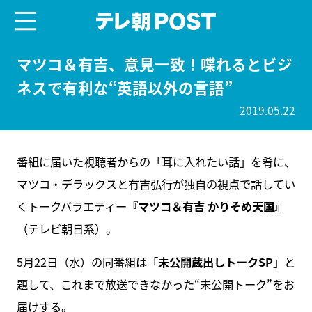
menu
テレ朝POST
マツコ＆有吉、意見一致！喋れるとビジ
ネスで有利な“英語以外の言語”
2019.05.22
番組に届いた視聴者からの「耳に入れたい話」を肴に、
マツコ・デラックスと有吉弘行が独自の視点で話してい
くトークバラエティー
『マツコ＆有吉 かりそめ天国』
（テレビ朝日系）。
5月22日（水）の同番組は「
未公開蔵出しトークSP
」と
題して、これまで放送できなかった“未公開トーク”をお
届けする。