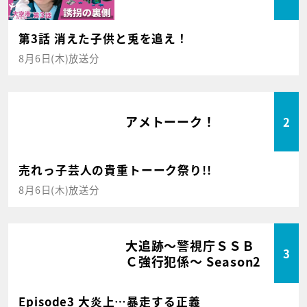
第3話 消えた子供と兎を追え！
8月6日(木)放送分
アメトーーク！
2
売れっ子芸人の貴重トーーク祭り!!
8月6日(木)放送分
大追跡～警視庁ＳＳＢ
3
Ｃ強行犯係～ Season2
Episode3 大炎上…暴走する正義