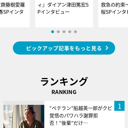
E齋藤樹愛羅
ィ』ダイアン津田篤宏S
救急の約束
香SPインタ
Pインタビュー
桜SPイ
ピックアップ記事をもっと見る
ランキング
RANKING
1
“ベテラン”船越英一郎がクビ
覚悟のパワハラ謝罪拒
否！“後輩”だけ…