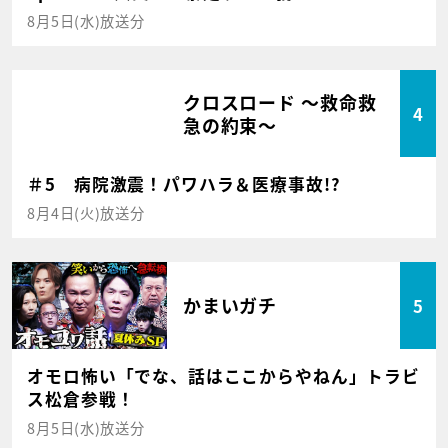
8月5日(水)放送分
クロスロード ～救命救
4
急の約束～
＃5 病院激震！パワハラ＆医療事故!?
8月4日(火)放送分
かまいガチ
5
オモロ怖い「でな、話はここからやねん」トラビ
ス松倉参戦！
8月5日(水)放送分