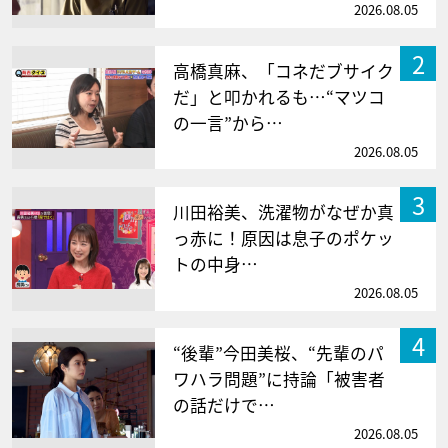
2026.08.05
2
高橋真麻、「コネだブサイク
だ」と叩かれるも…“マツコ
の一言”から…
2026.08.05
3
川田裕美、洗濯物がなぜか真
っ赤に！原因は息子のポケッ
トの中身…
2026.08.05
4
“後輩”今田美桜、“先輩のパ
ワハラ問題”に持論「被害者
の話だけで…
2026.08.05