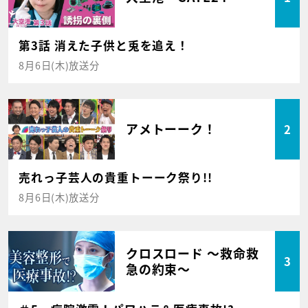
第3話 消えた子供と兎を追え！
8月6日(木)放送分
アメトーーク！
2
売れっ子芸人の貴重トーーク祭り!!
8月6日(木)放送分
クロスロード ～救命救
3
急の約束～