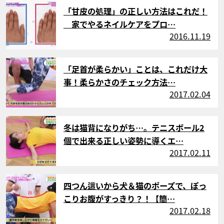
サムネイル
「甘皮の処理」の正しい方法はこれだ！
家でやるネイルケアをプロ…
2016.11.19
サムネイル
「足首が柔らかい」ことは、これだけ大
事！柔らかさのチェック方法…
2017.02.04
サムネイル
冬は猫背になりがち…。テニスボール2
個で出来る正しい姿勢に導くエ…
2017.02.11
サムネイル
四つん這いから犬＆猫のポーズで、ぽっ
こりお腹がすっきり？！【簡…
2017.02.18