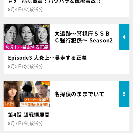
＃5 病院激震！パワハラ＆医療事故!?
8月4日(火)放送分
大追跡～警視庁ＳＳＢ
4
Ｃ強行犯係～ Season2
Episode3 大炎上…暴走する正義
8月5日(水)放送分
名探偵のままでいて
5
第4話 超戦慄展開
8月7日(金)放送分