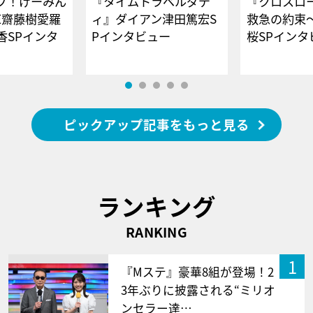
ブ！げーみん
『タイムトラベルダデ
『クロスロー
E齋藤樹愛羅
ィ』ダイアン津田篤宏S
救急の約束
香SPインタ
Pインタビュー
桜SPイ
ピックアップ記事をもっと見る
ランキング
RANKING
1
『Mステ』豪華8組が登場！2
3年ぶりに披露される“ミリオ
ンセラー達…