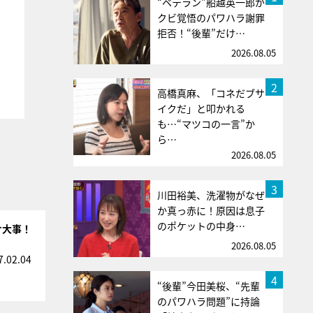
“ベテラン”船越英一郎が
クビ覚悟のパワハラ謝罪
拒否！“後輩”だけ…
2026.08.05
2
高橋真麻、「コネだブサ
イクだ」と叩かれる
も…“マツコの一言”か
ら…
2026.08.05
3
川田裕美、洗濯物がなぜ
か真っ赤に！原因は息子
のポケットの中身…
け大事！
2026.08.05
7.02.04
4
“後輩”今田美桜、“先輩
のパワハラ問題”に持論