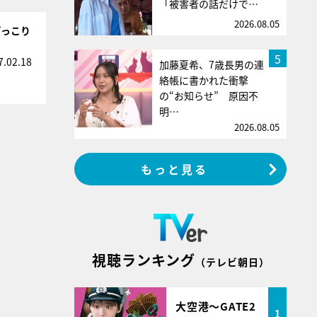
「被害者の話だけで…
2026.08.05
ぽっこり
5
7.02.18
加藤夏希、7歳長男の連
絡帳に書かれた衝撃
の“お知らせ” 原因不
明…
2026.08.05
もっと見る
視聴ランキング
（テレビ朝日）
大空港～GATE2
1