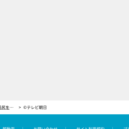
話題の「クロスフィット」で夏までに美尻を目指す！家で可能な簡単トレーニングを紹介
©テレビ朝日
レ朝動画
お問い合わせ
サイト利用規約
プ