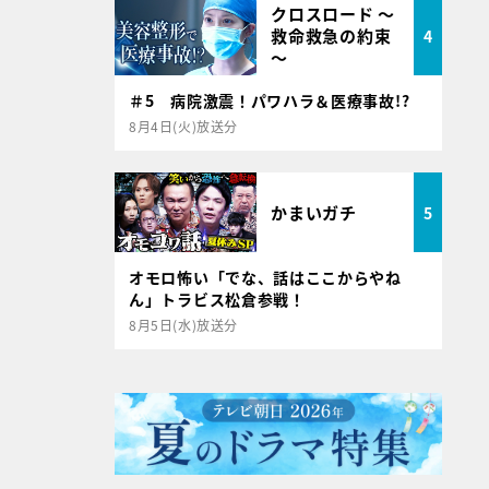
クロスロード ～
救命救急の約束
4
～
＃5 病院激震！パワハラ＆医療事故!?
8月4日(火)放送分
かまいガチ
5
オモロ怖い「でな、話はここからやね
ん」トラビス松倉参戦！
8月5日(水)放送分