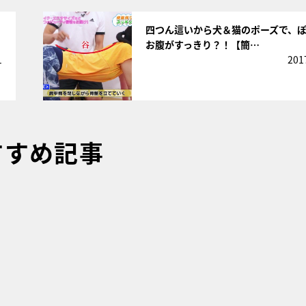
サムネイル
四つん這いから犬＆猫のポーズで、
お腹がすっきり？！【簡…
1
201
すすめ記事