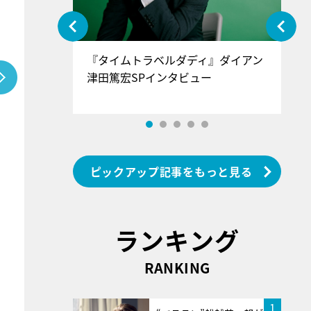
ぐ』＝LOV
『タイムトラベルダディ』ダイアン
『
香SPインタ
津田篤宏SPインタビュー
～
ピックアップ記事をもっと見る
ランキング
RANKING
1