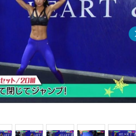
『アイ＝ラブ！げーみん
E齋藤樹愛羅＆佐々木舞
ビュー