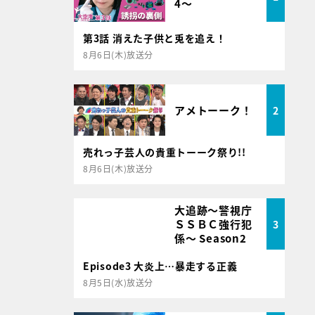
4～
第3話 消えた子供と兎を追え！
8月6日(木)放送分
アメトーーク！
2
売れっ子芸人の貴重トーーク祭り!!
8月6日(木)放送分
大追跡～警視庁
ＳＳＢＣ強行犯
3
係～ Season2
Episode3 大炎上…暴走する正義
8月5日(水)放送分