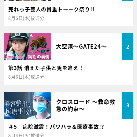
売れっ子芸人の貴重トーーク祭り!!
8月6日(木)放送分
大空港～GATE24～
2
第3話 消えた子供と兎を追え！
8月6日(木)放送分
クロスロード ～救命救
3
急の約束～
＃5 病院激震！パワハラ＆医療事故!?
8月4日(火)放送分