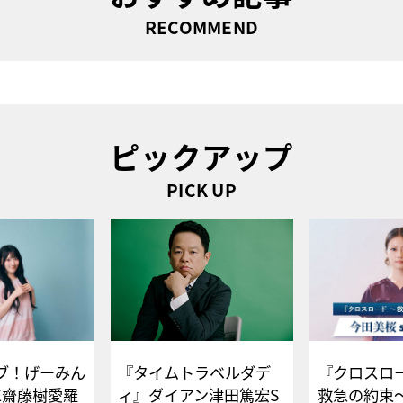
RECOMMEND
ピックアップ
PICK UP
ブ！げーみん
『タイムトラベルダデ
『クロスロー
E齋藤樹愛羅
ィ』ダイアン津田篤宏S
救急の約束