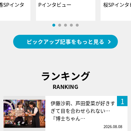
香SPインタ
Pインタビュー
桜SPイ
ピックアップ記事をもっと見る
ランキング
RANKING
1
伊藤沙莉、芦田愛菜が好きす
ぎて目を合わせられない…
『博士ちゃん…
2026.08.08