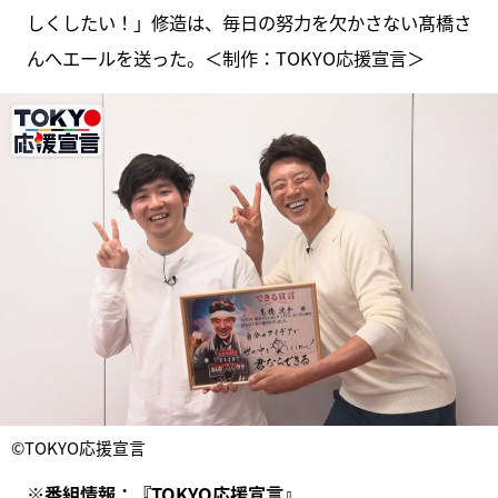
しくしたい！」修造は、毎日の努力を欠かさない髙橋さ
んへエールを送った。＜制作：TOKYO応援宣言＞
©TOKYO応援宣言
※番組情報：『
TOKYO応援宣言
』