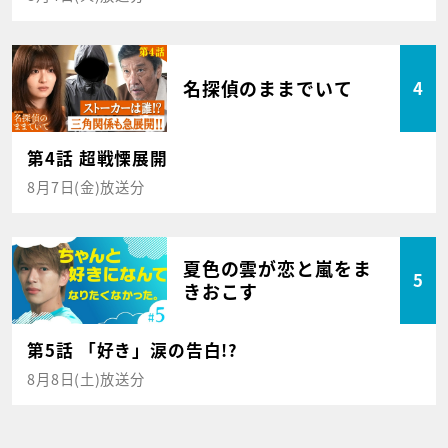
名探偵のままでいて
4
第4話 超戦慄展開
8月7日(金)放送分
夏色の雲が恋と嵐をま
5
きおこす
第5話 「好き」涙の告白!?
8月8日(土)放送分