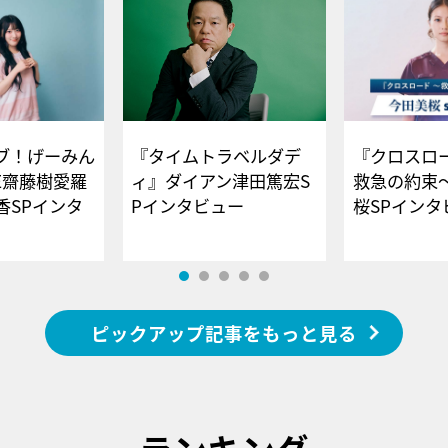
ブ！げーみん
『タイムトラベルダデ
『クロスロー
E齋藤樹愛羅
ィ』ダイアン津田篤宏S
救急の約束
香SPインタ
Pインタビュー
桜SPイ
ピックアップ記事をもっと見る