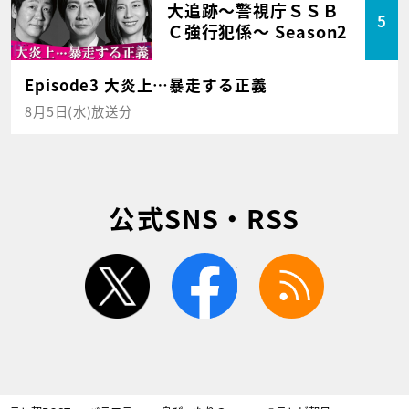
大追跡～警視庁ＳＳＢ
5
Ｃ強行犯係～ Season2
Episode3 大炎上…暴走する正義
8月5日(水)放送分
公式SNS・RSS
twitter
facebook
rss