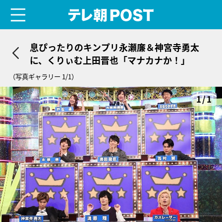
menu
テレ朝POST
息ぴったりのキンプリ永瀬廉＆神宮寺勇太
に、くりぃむ上田晋也「マナカナか！」
（写真ギャラリー 1/1）
1/1