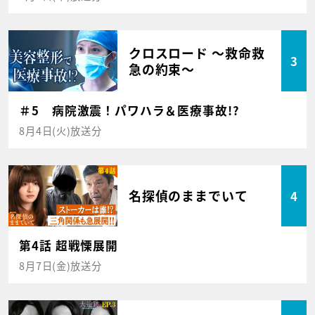
クロスロード ～救命救
3
急の約束～
＃5 病院激震！パワハラ＆医療事故!?
8月4日(火)放送分
名探偵のままでいて
4
第4話 超戦慄展開
8月7日(金)放送分