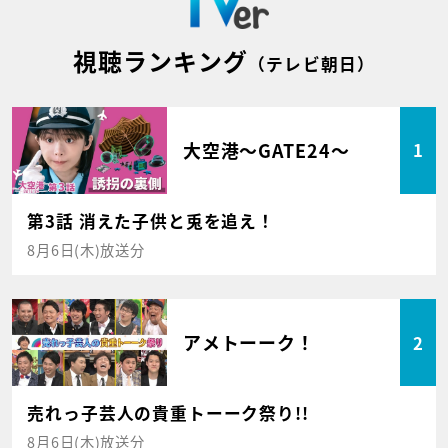
視聴ランキング
（テレビ朝日）
大空港～GATE24～
1
第3話 消えた子供と兎を追え！
8月6日(木)放送分
アメトーーク！
2
売れっ子芸人の貴重トーーク祭り!!
8月6日(木)放送分