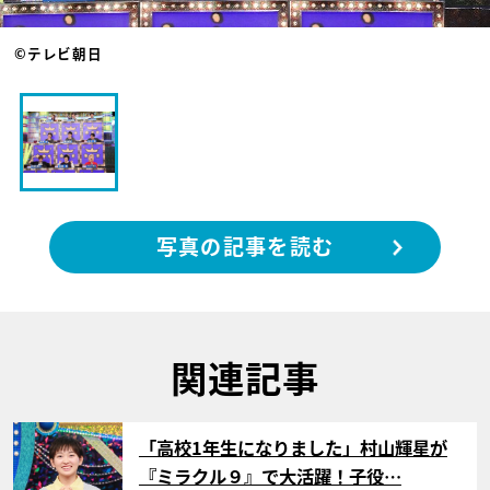
©テレビ朝日
写真の記事を読む
関連記事
サムネイル
「高校1年生になりました」村山輝星が
『ミラクル９』で大活躍！子役…