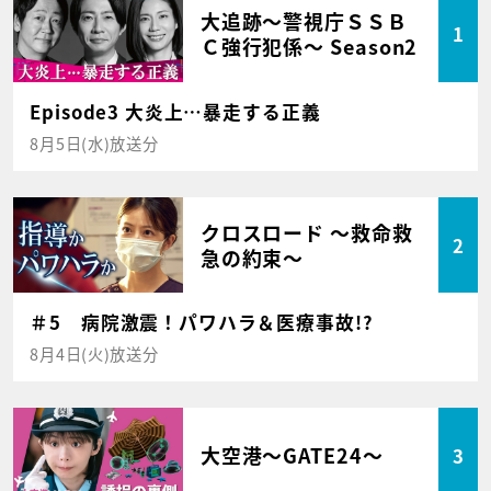
大追跡～警視庁ＳＳＢ
1
Ｃ強行犯係～ Season2
Episode3 大炎上…暴走する正義
8月5日(水)放送分
クロスロード ～救命救
2
急の約束～
＃5 病院激震！パワハラ＆医療事故!?
8月4日(火)放送分
大空港～GATE24～
3