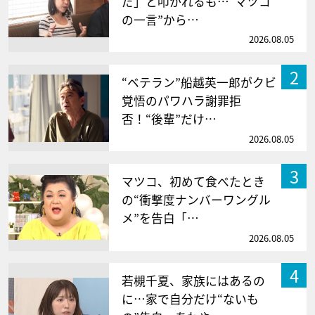
だ」と叩かれるも…“マツコ
の一言”から…
2026.08.05
2
“ベテラン”船越英一郎がクビ
覚悟のパワハラ謝罪拒
否！“後輩”だけ…
2026.08.05
3
マツコ、初めて食べたとき
の“衝撃度ナンバーワングル
メ”を告白「…
2026.08.05
4
若槻千夏、家族にはあるの
に…家で自分だけ“ないも