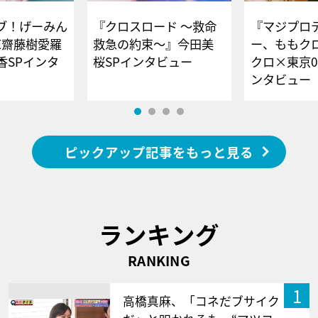
ブ！げーみん
『クロスロード ～救命
『マジプロ
E齋藤樹愛羅
救急の約束～』今田美
ー、ももク
香SPインタ
桜SPインタビュー
クロ×東京0
ンタビュー
ピックアップ記事をもっと見る
ランキング
RANKING
1
高橋真麻、「コネだブサイク