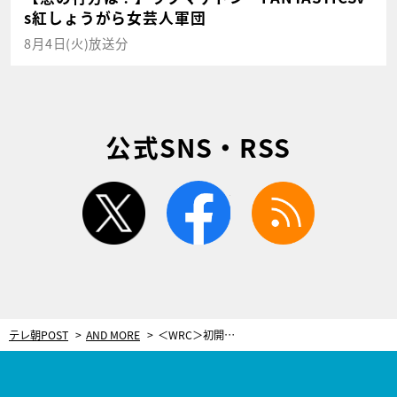
s紅しょうがら女芸人軍団
8月4日(火)放送分
公式SNS・RSS
twitter
facebook
rss
テレ朝POST
AND MORE
＜WRC＞初開催のチリでトヨタが優勝！WRC2クラスではトヨタ育成の勝田貴元も勝利