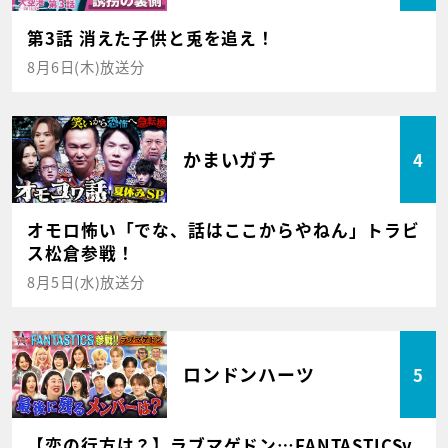
第3話 消えた子供と兎を追え！
8月6日(木)放送分
かまいガチ
4
オモロ怖い「でな、話はここからやねん」トラビ
ス松倉参戦！
8月5日(水)放送分
ロンドンハーツ
5
【恋の行方は？】ラブマゲドン…FANTASTICSv