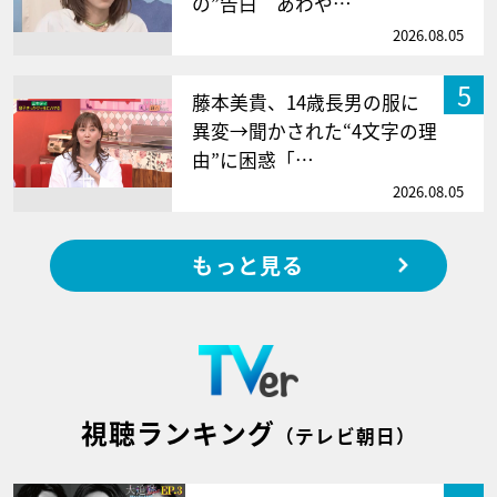
の”告白 あわや…
2026.08.05
5
藤本美貴、14歳長男の服に
異変→聞かされた“4文字の理
由”に困惑「…
2026.08.05
もっと見る
視聴ランキング
（テレビ朝日）