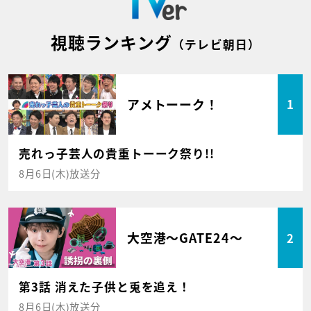
視聴ランキング
（テレビ朝日）
アメトーーク！
1
売れっ子芸人の貴重トーーク祭り!!
8月6日(木)放送分
大空港～GATE24～
2
第3話 消えた子供と兎を追え！
8月6日(木)放送分