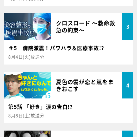
クロスロード ～救命救
3
急の約束～
＃5 病院激震！パワハラ＆医療事故!?
8月4日(火)放送分
夏色の雲が恋と嵐をま
4
きおこす
第5話 「好き」涙の告白!?
8月8日(土)放送分