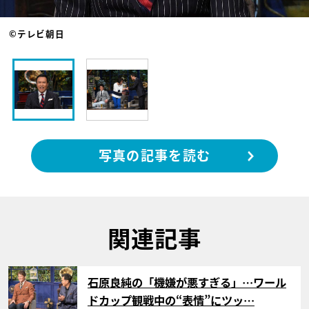
©テレビ朝日
写真の記事を読む
関連記事
サムネイル
石原良純の「機嫌が悪すぎる」…ワール
ドカップ観戦中の“表情”にツッ…