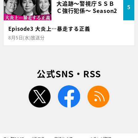
大追跡～警視庁ＳＳＢ
5
Ｃ強行犯係～ Season2
Episode3 大炎上…暴走する正義
8月5日(水)放送分
公式SNS・RSS
twitter
facebook
rss