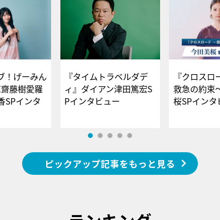
ブ！げーみん
『タイムトラベルダデ
『クロスロー
E齋藤樹愛羅
ィ』ダイアン津田篤宏S
救急の約束
香SPインタ
Pインタビュー
桜SPイ
ピックアップ記事をもっと見る