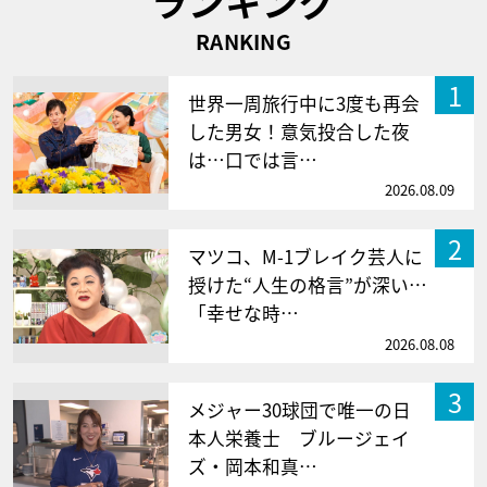
ランキング
RANKING
1
世界一周旅行中に3度も再会
した男女！意気投合した夜
は…口では言…
2026.08.09
2
マツコ、M-1ブレイク芸人に
授けた“人生の格言”が深い…
「幸せな時…
2026.08.08
3
メジャー30球団で唯一の日
本人栄養士 ブルージェイ
ズ・岡本和真…