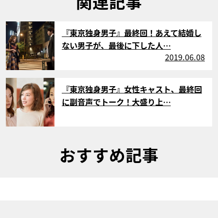
関連記事
サムネイル
『東京独身男子』最終回！あえて結婚し
ない男子が、最後に下した人…
2019.06.08
サムネイル
『東京独身男子』女性キャスト、最終回
に副音声でトーク！大盛り上…
おすすめ記事