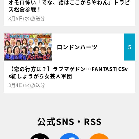
オモロ怖い「でな、話はここからやねん」トラビ
ス松倉参戦！
8月5日(水)放送分
ロンドンハーツ
5
【恋の行方は？】ラブマゲドン…FANTASTICSv
s紅しょうがら女芸人軍団
8月4日(火)放送分
公式SNS・RSS
twitter
facebook
rss