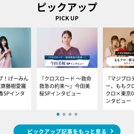
ピックアップ
PICK UP
ブ！げーみん
『クロスロード ～救命
『マジプロ
E齋藤樹愛羅
救急の約束～』今田美
ー、ももク
香SPインタ
桜SPインタビュー
クロ×東京0
ンタビュー
ピックアップ記事をもっと見る