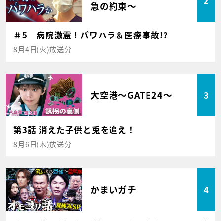
2
急の約束～
＃5 病院激震！パワハラ＆医療事故!?
8月4日(火)放送分
大空港～GATE24～
3
第3話 消えた子供と兎を追え！
8月6日(木)放送分
かまいガチ
4