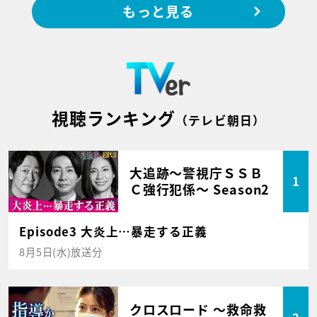
もっと見る
視聴ランキング
（テレビ朝日）
大追跡～警視庁ＳＳＢ
1
Ｃ強行犯係～ Season2
Episode3 大炎上…暴走する正義
8月5日(水)放送分
クロスロード ～救命救