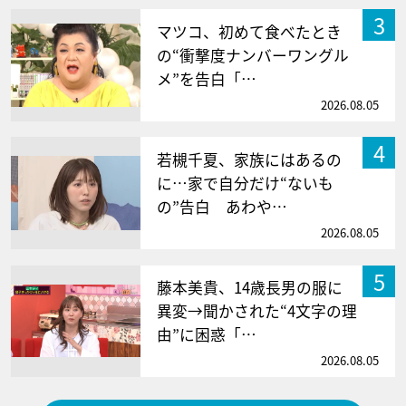
3
マツコ、初めて食べたとき
の“衝撃度ナンバーワングル
メ”を告白「…
2026.08.05
4
若槻千夏、家族にはあるの
に…家で自分だけ“ないも
の”告白 あわや…
2026.08.05
5
藤本美貴、14歳長男の服に
異変→聞かされた“4文字の理
由”に困惑「…
2026.08.05