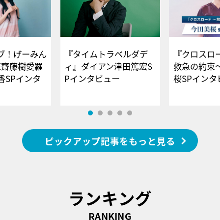
ブ！げーみん
『タイムトラベルダデ
『クロスロー
E齋藤樹愛羅
ィ』ダイアン津田篤宏S
救急の約束
香SPインタ
Pインタビュー
桜SPイ
ピックアップ記事をもっと見る
ランキング
RANKING