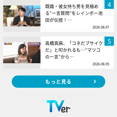
4
既婚・彼女持ち男を見極め
る“一言質問”をレインボー池
田が伝授！…
2026.08.07
5
高橋真麻、「コネだブサイク
だ」と叩かれるも…“マツコ
の一言”から…
2026.08.05
もっと見る