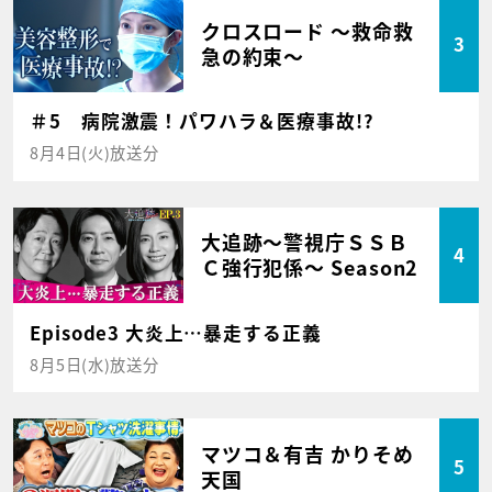
クロスロード ～救命救
3
急の約束～
＃5 病院激震！パワハラ＆医療事故!?
8月4日(火)放送分
大追跡～警視庁ＳＳＢ
4
Ｃ強行犯係～ Season2
Episode3 大炎上…暴走する正義
8月5日(水)放送分
マツコ＆有吉 かりそめ
5
天国