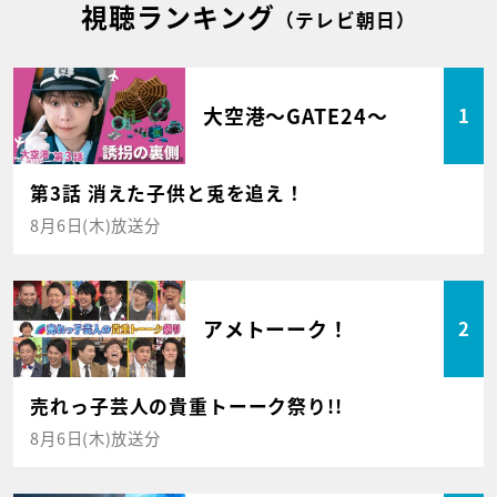
視聴ランキング
（テレビ朝日）
大空港～GATE24～
1
第3話 消えた子供と兎を追え！
8月6日(木)放送分
アメトーーク！
2
売れっ子芸人の貴重トーーク祭り!!
8月6日(木)放送分