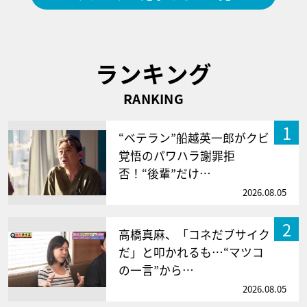
ランキング
RANKING
1
“ベテラン”船越英一郎がクビ
覚悟のパワハラ謝罪拒
否！“後輩”だけ…
2026.08.05
2
高橋真麻、「コネだブサイク
だ」と叩かれるも…“マツコ
の一言”から…
2026.08.05