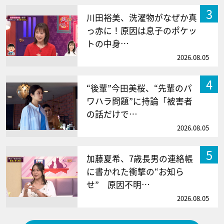
3
川田裕美、洗濯物がなぜか真
っ赤に！原因は息子のポケッ
トの中身…
2026.08.05
4
“後輩”今田美桜、“先輩のパ
ワハラ問題”に持論「被害者
の話だけで…
2026.08.05
5
加藤夏希、7歳長男の連絡帳
に書かれた衝撃の“お知ら
せ” 原因不明…
2026.08.05