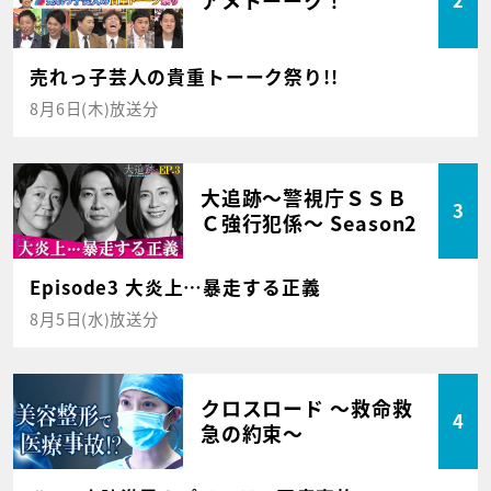
2
売れっ子芸人の貴重トーーク祭り!!
8月6日(木)放送分
大追跡～警視庁ＳＳＢ
3
Ｃ強行犯係～ Season2
Episode3 大炎上…暴走する正義
8月5日(水)放送分
クロスロード ～救命救
4
急の約束～