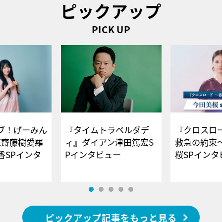
ピックアップ
PICK UP
ブ！げーみん
『タイムトラベルダデ
『クロスロー
E齋藤樹愛羅
ィ』ダイアン津田篤宏S
救急の約束
香SPインタ
Pインタビュー
桜SPイ
ピックアップ記事をもっと見る