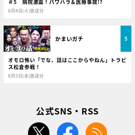
＃5 病院激震！パワハラ＆医療事故!?
8月4日(火)放送分
かまいガチ
5
オモロ怖い「でな、話はここからやねん」トラビ
ス松倉参戦！
8月5日(水)放送分
公式SNS・RSS
twitter
facebook
rss