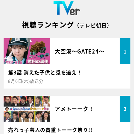
視聴ランキング
（テレビ朝日）
大空港～GATE24～
1
第3話 消えた子供と兎を追え！
8月6日(木)放送分
アメトーーク！
2
売れっ子芸人の貴重トーーク祭り!!