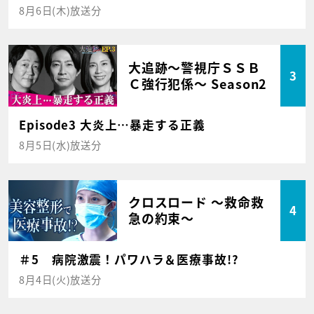
8月6日(木)放送分
大追跡～警視庁ＳＳＢ
3
Ｃ強行犯係～ Season2
Episode3 大炎上…暴走する正義
8月5日(水)放送分
クロスロード ～救命救
4
急の約束～
＃5 病院激震！パワハラ＆医療事故!?
8月4日(火)放送分