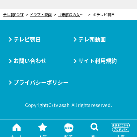
テレ朝POST
ドラマ・映画
『未解決の女』×『警視庁・捜査一課長』再びコラボ！4人で胸熱シーンを展開
©テレビ朝日
テレビ朝日
テレ朝動画
お問い合わせ
サイト利用規約
プライバシーポリシー
Copyright(C) tv asahi All rights reserved.
ホーム
人気
新着
探す
未来