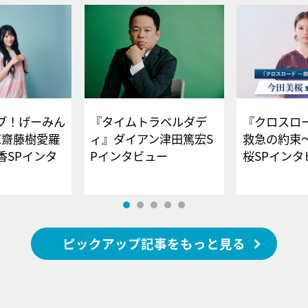
ブ！げーみん
『タイムトラベルダデ
『クロスロー
E齋藤樹愛羅
ィ』ダイアン津田篤宏S
救急の約束
香SPインタ
Pインタビュー
桜SPイ
ピックアップ記事をもっと見る