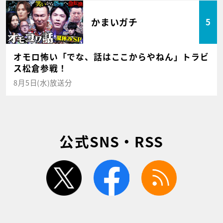
かまいガチ
5
オモロ怖い「でな、話はここからやねん」トラビ
ス松倉参戦！
8月5日(水)放送分
公式SNS・RSS
twitter
facebook
rss