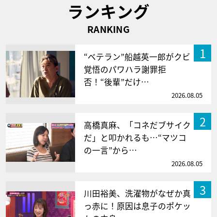
ランキング
RANKING
1
“ベテラン”船越英一郎がクビ
覚悟のパワハラ謝罪拒
否！“後輩”だけ…
2026.08.05
2
高橋真麻、「コネだブサイク
だ」と叩かれるも…“マツコ
の一言”から…
2026.08.05
3
川田裕美、洗濯物がなぜか真
っ赤に！原因は息子のポケッ