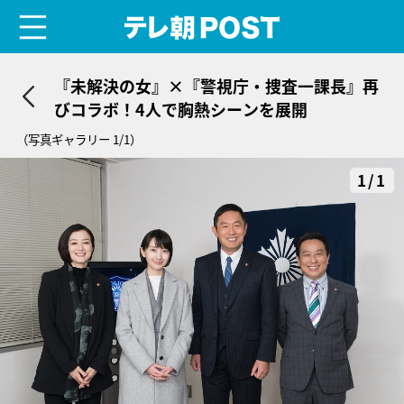
menu
テレ朝POST
『未解決の女』×『警視庁・捜査一課長』再
びコラボ！4人で胸熱シーンを展開
（写真ギャラリー 1/1）
1/1