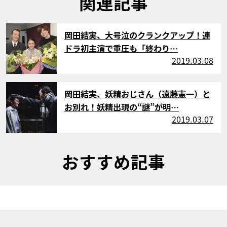
関連記事
サムネイル
岡田結実、大号泣のクランクアップ！連
ドラ初主演で重圧も「終わり…
2019.03.08
サムネイル
岡田結実、妖精おじさん（遠藤憲一）と
お別れ！妖精出現の“謎”が明…
2019.03.07
おすすめ記事