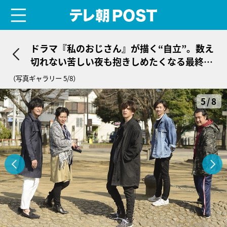
menu
テレ朝POST
ドラマ『私のおじさん』が描く“自立”。数え
切れない苦しい夜も抱きしめたくなる最終回
に
（写真ギャラリー 5/8）
5/8