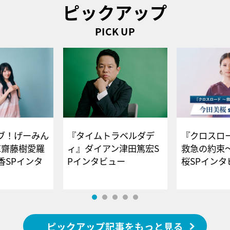
ピックアップ
PICK UP
ブ！げーみん
『タイムトラベルダデ
『クロスロー
E齋藤樹愛羅
ィ』ダイアン津田篤宏S
救急の約束
香SPインタ
Pインタビュー
桜SPイ
ピックアップ記事をもっと見る