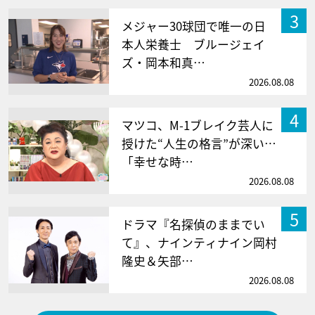
3
メジャー30球団で唯一の日
本人栄養士 ブルージェイ
ズ・岡本和真…
2026.08.08
4
マツコ、M-1ブレイク芸人に
授けた“人生の格言”が深い…
「幸せな時…
2026.08.08
5
ドラマ『名探偵のままでい
て』、ナインティナイン岡村
隆史＆矢部…
2026.08.08