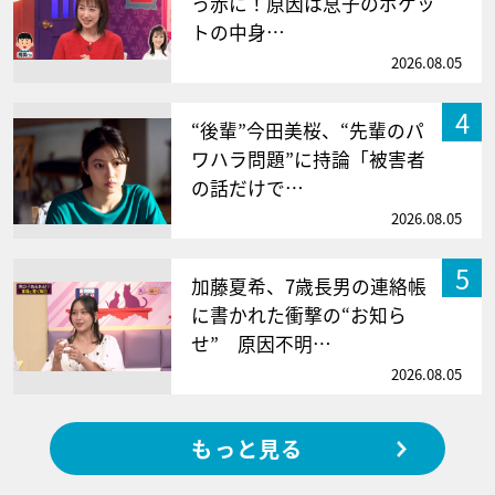
っ赤に！原因は息子のポケッ
トの中身…
2026.08.05
4
“後輩”今田美桜、“先輩のパ
ワハラ問題”に持論「被害者
の話だけで…
2026.08.05
5
加藤夏希、7歳長男の連絡帳
に書かれた衝撃の“お知ら
せ” 原因不明…
2026.08.05
もっと見る