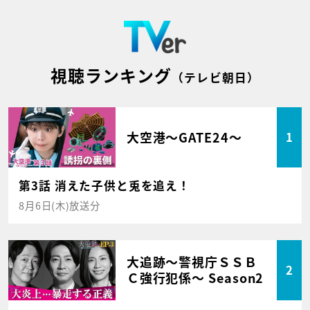
視聴ランキング
（テレビ朝日）
大空港～GATE24～
1
第3話 消えた子供と兎を追え！
8月6日(木)放送分
大追跡～警視庁ＳＳＢ
2
Ｃ強行犯係～ Season2