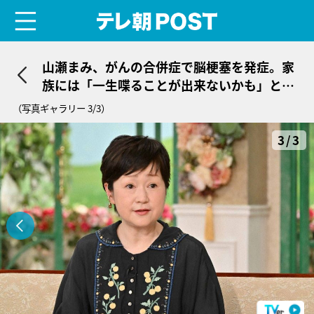
menu
テレ朝POST
山瀬まみ、がんの合併症で脳梗塞を発症。家
族には「一生喋ることが出来ないかも」と過
酷な言葉も
（写真ギャラリー 3/3）
3/3