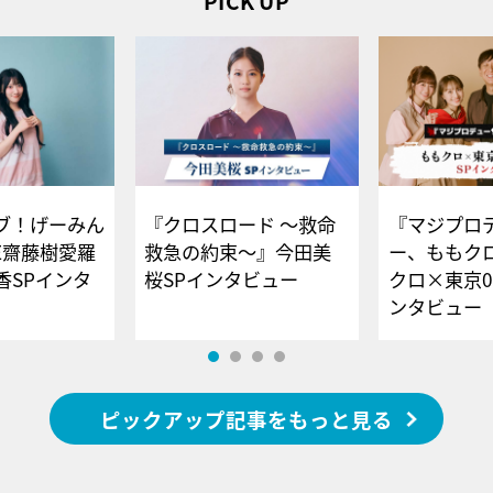
PICK UP
ブ！げーみん
『クロスロード ～救命
『マジプロ
E齋藤樹愛羅
救急の約束～』今田美
ー、ももク
香SPインタ
桜SPインタビュー
クロ×東京0
ンタビュー
ピックアップ記事をもっと見る