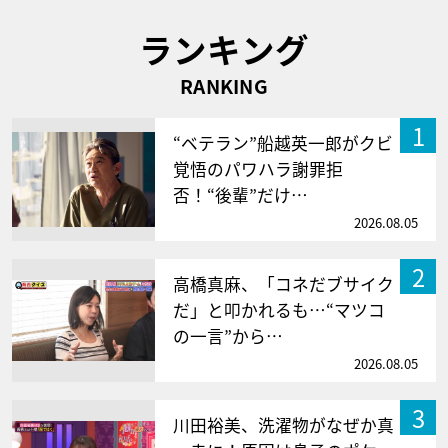
ランキング
RANKING
1
“ベテラン”船越英一郎がクビ
覚悟のパワハラ謝罪拒
否！“後輩”だけ…
2026.08.05
2
高橋真麻、「コネだブサイク
だ」と叩かれるも…“マツコ
の一言”から…
2026.08.05
3
川田裕美、洗濯物がなぜか真