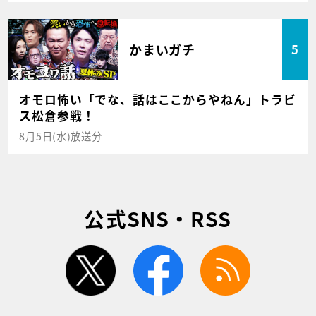
かまいガチ
5
オモロ怖い「でな、話はここからやねん」トラビ
ス松倉参戦！
8月5日(水)放送分
公式SNS・RSS
twitter
facebook
rss