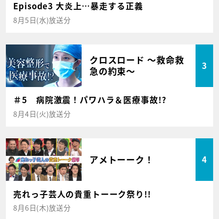
Episode3 大炎上…暴走する正義
8月5日(水)放送分
クロスロード ～救命救
3
急の約束～
＃5 病院激震！パワハラ＆医療事故!?
8月4日(火)放送分
アメトーーク！
4
売れっ子芸人の貴重トーーク祭り!!
8月6日(木)放送分