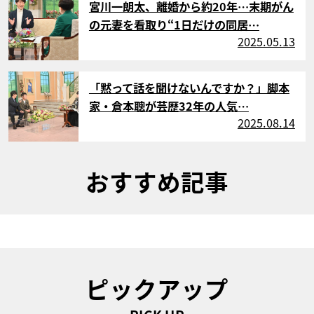
宮川一朗太、離婚から約20年…末期がん
の元妻を看取り“1日だけの同居…
2025.05.13
サムネイル
「黙って話を聞けないんですか？」脚本
家・倉本聰が芸歴32年の人気…
2025.08.14
おすすめ記事
ピックアップ