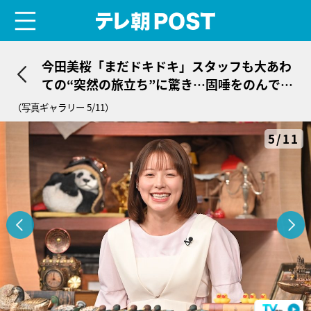
menu
テレ朝POST
今田美桜「まだドキドキ」スタッフも大あわ
ての“突然の旅立ち”に驚き…固唾をのんで見
守る
（写真ギャラリー 5/11）
5/11