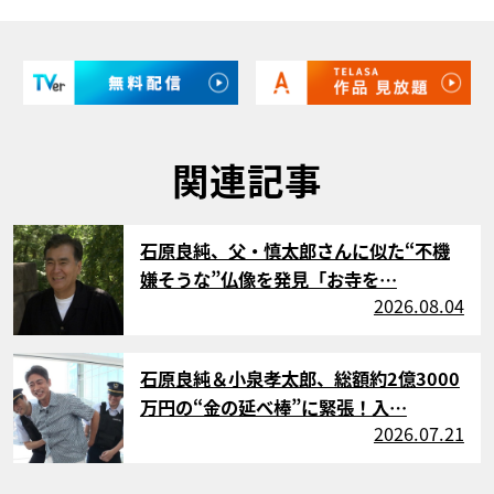
関連記事
サムネイル
石原良純、父・慎太郎さんに似た“不機
嫌そうな”仏像を発見「お寺を…
2026.08.04
サムネイル
石原良純＆小泉孝太郎、総額約2億3000
万円の“金の延べ棒”に緊張！入…
2026.07.21