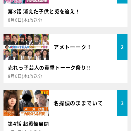
第3話 消えた子供と兎を追え！
8月6日(木)放送分
アメトーーク！
2
売れっ子芸人の貴重トーーク祭り!!
8月6日(木)放送分
名探偵のままでいて
3
第4話 超戦慄展開