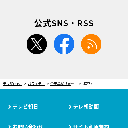
公式SNS・RSS
twitter
facebook
rss
テレ朝POST
バラエティ
今田美桜「まだドキドキ」スタッフも大あわての“突然の旅立ち”に驚き…固唾をのんで見守る
写真5
テレビ朝日
テレ朝動画
お問い合わせ
サイト利用規約