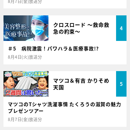
8月7日(金)放送分
クロスロード ～救命救
4
急の約束～
＃5 病院激震！パワハラ＆医療事故!?
8月4日(火)放送分
マツコ＆有吉 かりそめ
5
天国
マツコのTシャツ洗濯事情 たくろうの滋賀の魅力
プレゼンツアー
8月7日(金)放送分