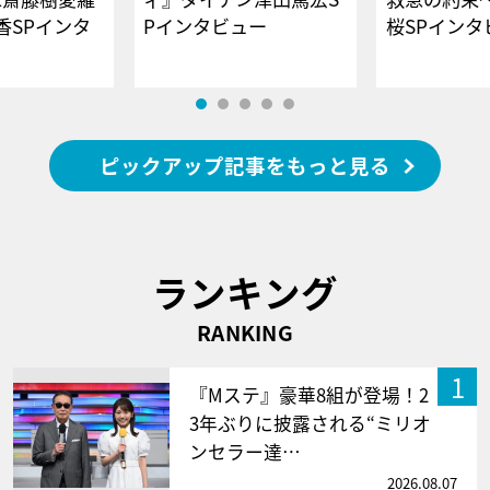
香SPインタ
Pインタビュー
桜SPイ
ピックアップ記事をもっと見る
ランキング
RANKING
1
『Mステ』豪華8組が登場！2
3年ぶりに披露される“ミリオ
ンセラー達…
2026.08.07