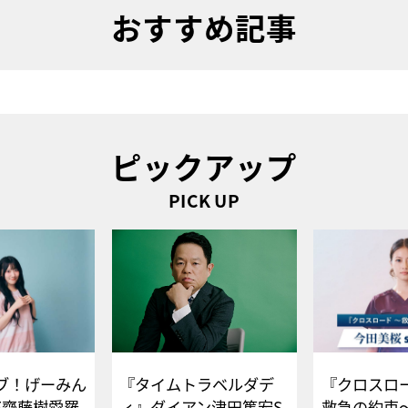
おすすめ記事
ピックアップ
PICK UP
ブ！げーみん
『タイムトラベルダデ
『クロスロー
E齋藤樹愛羅
ィ』ダイアン津田篤宏S
救急の約束