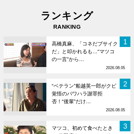
ランキング
RANKING
1
高橋真麻、「コネだブサイク
だ」と叩かれるも…“マツコ
の一言”から…
2026.08.05
2
“ベテラン”船越英一郎がクビ
覚悟のパワハラ謝罪拒
否！“後輩”だけ…
2026.08.05
3
マツコ、初めて食べたとき