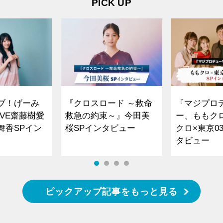
PICK UP
ブ！げーみ
『クロスロード ～救命
『マジプロ
VE齋藤樹愛
救急の約束～』今田美
ー、ももク
舞香SPイン
桜SPインタビュー
クロ×東京0
タビュー
ピックアップ記事をもっと見る