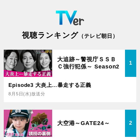
視聴ランキング
（テレビ朝日）
大追跡～警視庁ＳＳＢ
1
Ｃ強行犯係～ Season2
Episode3 大炎上…暴走する正義
8月5日(水)放送分
大空港～GATE24～
2