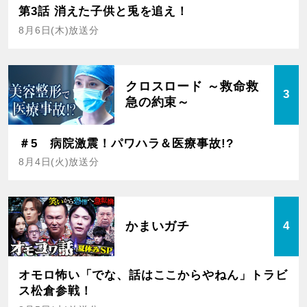
第3話 消えた子供と兎を追え！
8月6日(木)放送分
クロスロード ～救命救
3
急の約束～
＃5 病院激震！パワハラ＆医療事故!?
8月4日(火)放送分
かまいガチ
4
オモロ怖い「でな、話はここからやねん」トラビ
ス松倉参戦！