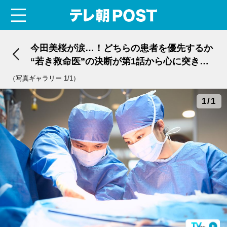
menu
テレ朝POST
今田美桜が涙…！どちらの患者を優先するか
“若き救命医”の決断が第1話から心に突き刺
さる＜ドラマ『クロスロード』＞
（写真ギャラリー 1/1）
1/1