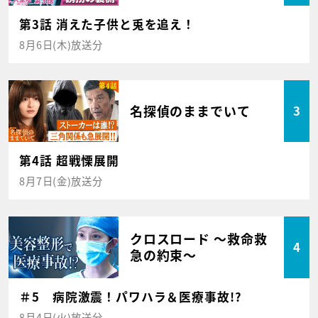
第3話 消えた子供と兎を追え！
8月6日(木)放送分
名探偵のままでいて
3
第4話 超戦慄展開
8月7日(金)放送分
クロスロード ～救命救
4
急の約束～
＃5 病院激震！パワハラ＆医療事故!?
8月4日(火)放送分