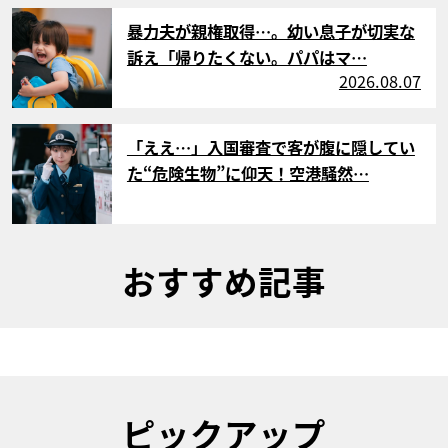
サムネイル
暴力夫が親権取得…。幼い息子が切実な
訴え「帰りたくない。パパはマ…
2026.08.07
サムネイル
「ええ…」入国審査で客が腹に隠してい
た“危険生物”に仰天！空港騒然…
おすすめ記事
ピックアップ