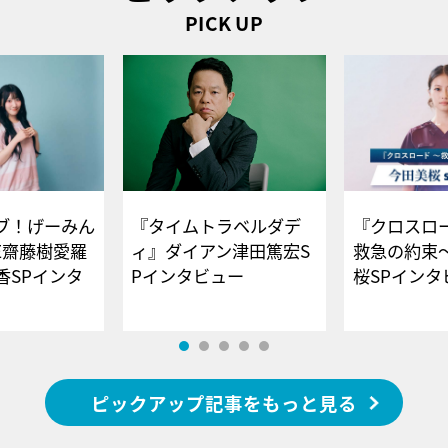
PICK UP
ブ！げーみん
『タイムトラベルダデ
『クロスロー
E齋藤樹愛羅
ィ』ダイアン津田篤宏S
救急の約束
香SPインタ
Pインタビュー
桜SPイ
ピックアップ記事をもっと見る