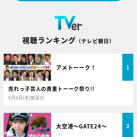
視聴ランキング
（テレビ朝日）
アメトーーク！
1
売れっ子芸人の貴重トーーク祭り!!
8月6日(木)放送分
大空港～GATE24～
2