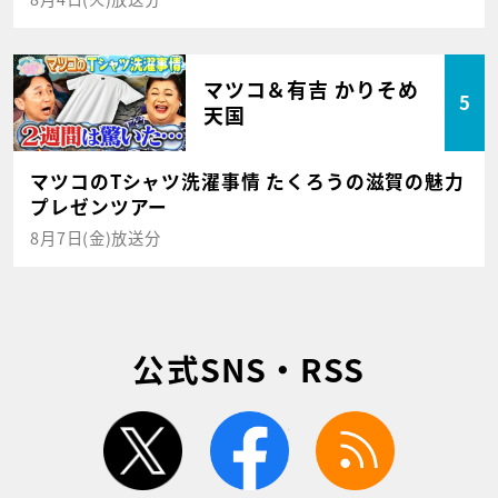
マツコ＆有吉 かりそめ
5
天国
マツコのTシャツ洗濯事情 たくろうの滋賀の魅力
プレゼンツアー
8月7日(金)放送分
公式SNS・RSS
twitter
facebook
rss