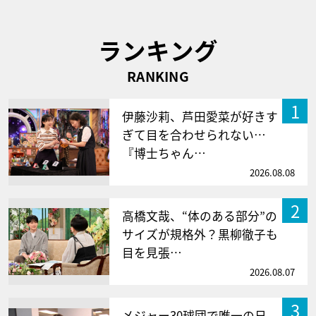
ランキング
RANKING
1
伊藤沙莉、芦田愛菜が好きす
ぎて目を合わせられない…
『博士ちゃん…
2026.08.08
2
高橋文哉、“体のある部分”の
サイズが規格外？黒柳徹子も
目を見張…
2026.08.07
3
メジャー30球団で唯一の日