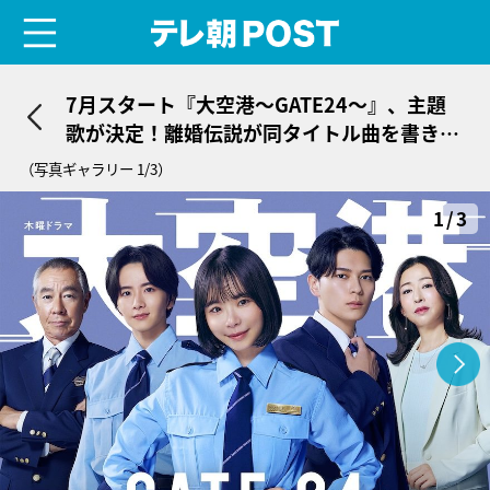
menu
テレ朝POST
7月スタート『大空港～GATE24～』、主題
歌が決定！離婚伝説が同タイトル曲を書き下
ろし
（写真ギャラリー 1/3）
1/3