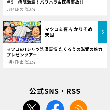
＃5 病院激震！パワハラ＆医療事故!?
8月4日(火)放送分
マツコ＆有吉 かりそめ
5
天国
マツコのTシャツ洗濯事情 たくろうの滋賀の魅力
プレゼンツアー
8月7日(金)放送分
公式SNS・RSS
twitter
facebook
rss