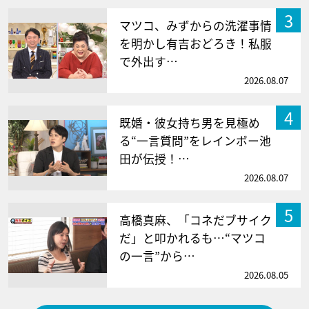
3
マツコ、みずからの洗濯事情
を明かし有吉おどろき！私服
で外出す…
2026.08.07
4
既婚・彼女持ち男を見極め
る“一言質問”をレインボー池
田が伝授！…
2026.08.07
5
高橋真麻、「コネだブサイク
だ」と叩かれるも…“マツコ
の一言”から…
2026.08.05