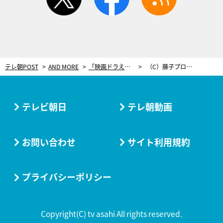
テレ朝POST
AND MORE
「映画ドラえもん」新作公開記念！20時間特番 世界に1枚の超貴重プレゼントも
（C）藤子プロ・小学館・テレビ朝日・シンエイ・ＡＤＫ 2019
テレビ朝日
テレ朝動画
お問い合わせ
サイト利用規約
プライバシーポリシー
Copyright(C) tv asahi All rights reserved.