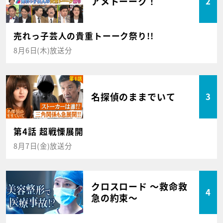
アメトーーク！
2
売れっ子芸人の貴重トーーク祭り!!
8月6日(木)放送分
名探偵のままでいて
3
第4話 超戦慄展開
8月7日(金)放送分
クロスロード ～救命救
4
急の約束～