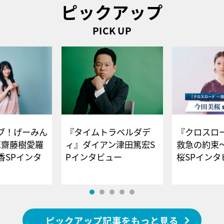
ピックアップ
PICK UP
ブ！げーみん
『タイムトラベルダデ
『クロスロー
E齋藤樹愛羅
ィ』ダイアン津田篤宏S
救急の約束
香SPインタ
Pインタビュー
桜SPイ
ピックアップ記事をもっと見る