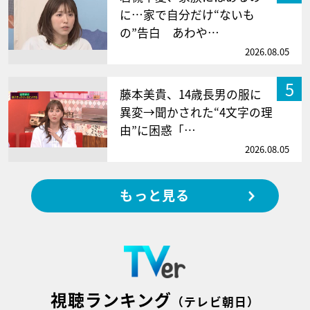
に…家で自分だけ“ないも
の”告白 あわや…
2026.08.05
5
藤本美貴、14歳長男の服に
異変→聞かされた“4文字の理
由”に困惑「…
2026.08.05
もっと見る
視聴ランキング
（テレビ朝日）