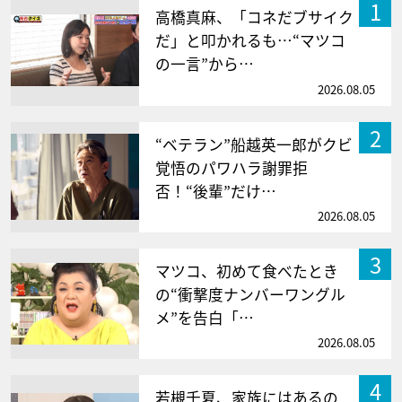
1
高橋真麻、「コネだブサイク
だ」と叩かれるも…“マツコ
の一言”から…
2026.08.05
2
“ベテラン”船越英一郎がクビ
覚悟のパワハラ謝罪拒
否！“後輩”だけ…
2026.08.05
3
マツコ、初めて食べたとき
の“衝撃度ナンバーワングル
メ”を告白「…
2026.08.05
4
若槻千夏、家族にはあるの