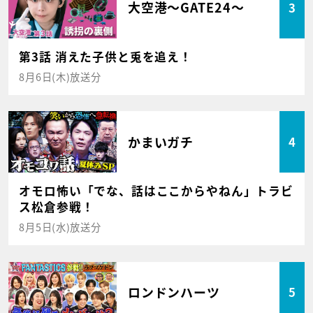
大空港～GATE24～
3
第3話 消えた子供と兎を追え！
8月6日(木)放送分
かまいガチ
4
オモロ怖い「でな、話はここからやねん」トラビ
ス松倉参戦！
8月5日(水)放送分
ロンドンハーツ
5