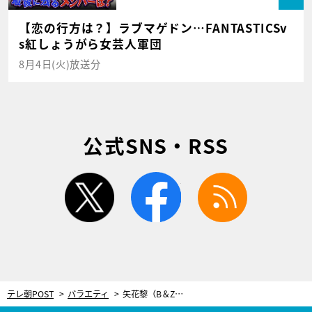
【恋の行方は？】ラブマゲドン…FANTASTICSv
s紅しょうがら女芸人軍団
8月4日(火)放送分
公式SNS・RSS
twitter
facebook
rss
テレ朝POST
バラエティ
矢花黎（B＆ZAI）、砂田将宏（BALLISTIK BOYZ）の休日に密着！そこに芸人たちから“カンペ”