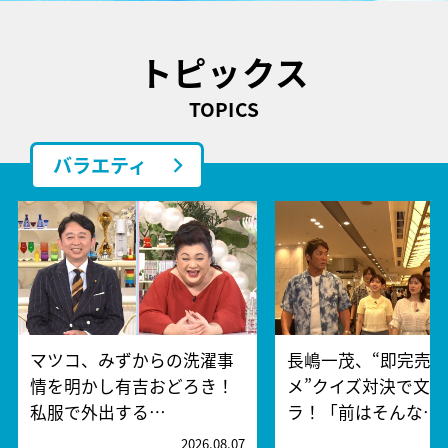
トピックス
TOPICS
バラエティ
マツコ、みずからの洗濯事
長嶋一茂、“即完売
情を明かし有吉おどろき！
メ”クイズ対決で文
私服で外出する…
ラ！「前はそんな…
2026.08.07
2