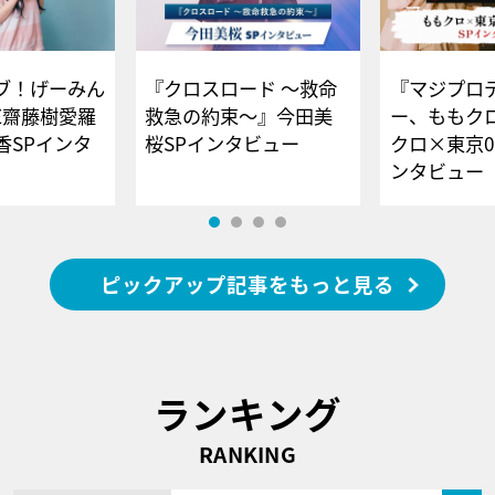
ブ！げーみん
『クロスロード ～救命
『マジプロ
E齋藤樹愛羅
救急の約束～』今田美
ー、ももク
香SPインタ
桜SPインタビュー
クロ×東京0
ンタビュー
ピックアップ記事をもっと見る
ランキング
RANKING