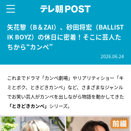
menu
テレ朝POST
矢花黎（B＆ZAI）、砂田将宏（BALLIST
IK BOYZ）の休日に密着！そこに芸人た
ちから“カンペ”
2026.06.24
これまでドラマ「カンペ劇場」やリアリティショー「キ
ミとボク、ときどきカンペ」など、さまざまなジャンル
でお笑い芸人がカンペを出しながら物語を動かしてきた
「ときどきカンペ」
シリーズ。