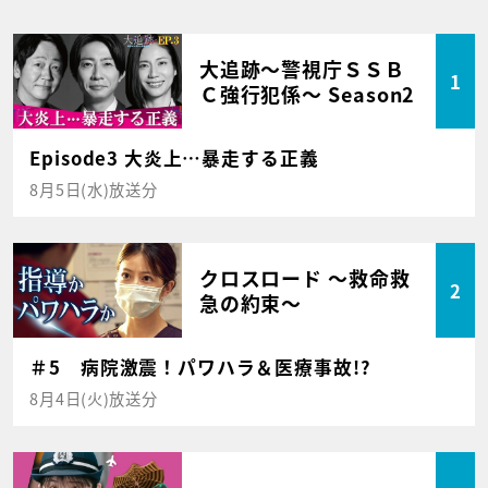
大追跡～警視庁ＳＳＢ
1
Ｃ強行犯係～ Season2
Episode3 大炎上…暴走する正義
8月5日(水)放送分
クロスロード ～救命救
2
急の約束～
＃5 病院激震！パワハラ＆医療事故!?
8月4日(火)放送分