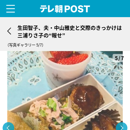
menu
テレ朝POST
生田智子、夫・中山雅史と交際のきっかけは
三浦りさ子の“報せ”
（写真ギャラリー 5/7）
5/7