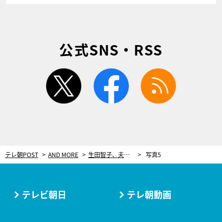
公式SNS・RSS
twitter
facebook
rss
テレ朝POST
AND MORE
生田智子、夫・中山雅史と交際のきっかけは三浦りさ子の“報せ”
写真5
テレビ朝日
テレ朝動画