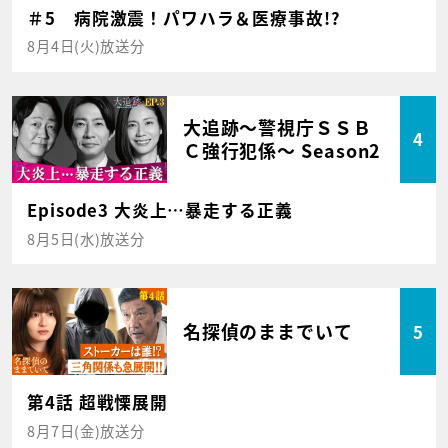
＃5 病院激震！パワハラ＆医療事故!?
8月4日(火)放送分
大追跡～警視庁ＳＳＢ
4
Ｃ強行犯係～ Season2
Episode3 大炎上…暴走する正義
8月5日(水)放送分
名探偵のままでいて
5
第4話 超戦慄展開
8月7日(金)放送分