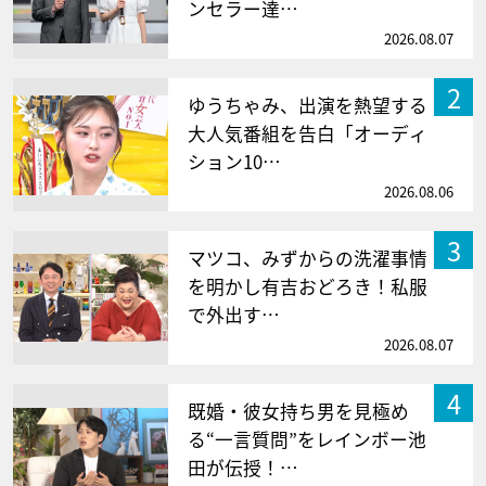
ンセラー達…
2026.08.07
2
ゆうちゃみ、出演を熱望する
大人気番組を告白「オーディ
ション10…
2026.08.06
3
マツコ、みずからの洗濯事情
を明かし有吉おどろき！私服
で外出す…
2026.08.07
4
既婚・彼女持ち男を見極め
る“一言質問”をレインボー池
田が伝授！…