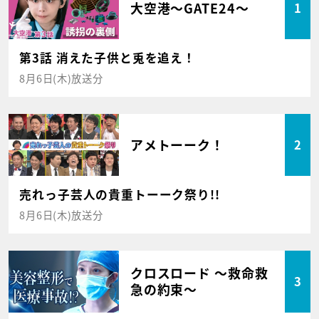
大空港～GATE24～
1
第3話 消えた子供と兎を追え！
8月6日(木)放送分
アメトーーク！
2
売れっ子芸人の貴重トーーク祭り!!
8月6日(木)放送分
クロスロード ～救命救
3
急の約束～