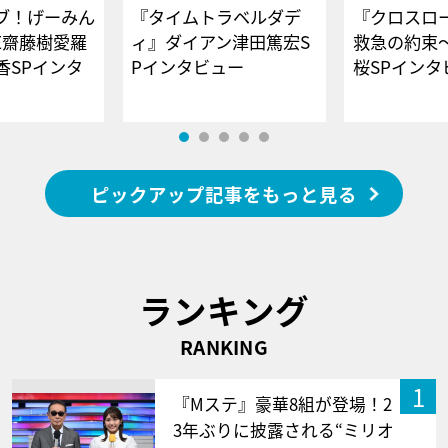
ブ！げーみん
『タイムトラベルダデ
『クロスロー
E齋藤樹愛羅
ィ』ダイアン津田篤宏S
救急の約束
香SPインタ
Pインタビュー
桜SPイ
ピックアップ記事をもっと見る
ランキング
RANKING
1
『Mステ』豪華8組が登場！2
3年ぶりに披露される“ミリオ