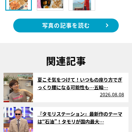
写真の記事を読む
関連記事
サムネイル
夏こそ気をつけて！いつもの座り方でぎ
っくり腰になる可能性も…五輪…
2026.08.08
サムネイル
『タモリステーション』最新作のテーマ
は“石油”！タモリが国内最大…