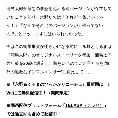
浦島太郎が最悪の事態を免れる別バージョンが存在して
いたことを知り、永野たちは「それが一番いいじゃ
ん！」「なんでそれ（のバージョンが）残ってない
の!?」とツッコまずにはいられなかった。
実はこの衝撃事実が明らかになる前に、永野とくるまは
『浦島太郎』のオリジナルストーリーを考案。浦島太郎
の年齢を20歳に設定し、亀をいじめていた子どもを“海
外の過激なインフルエンサー”に変更して…。
※
『永野＆くるまのひっかかりニーチェ』最新回は、
T
Ver
にて無料配信中
！（期間限定）
※
動画配信プラットフォーム「
TELASA
（テラサ）
」
では過去回も含めて配信中！