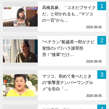
1
高橋真麻、「コネだブサイク
だ」と叩かれるも…“マツコ
の一言”から…
2026.08.05
2
“ベテラン”船越英一郎がクビ
覚悟のパワハラ謝罪拒
否！“後輩”だけ…
2026.08.05
3
マツコ、初めて食べたとき
の“衝撃度ナンバーワングル
メ”を告白「…
2026.08.05
4