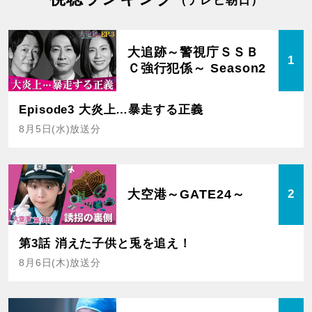
（テレビ朝日）
大追跡～警視庁ＳＳＢ
1
Ｃ強行犯係～ Season2
Episode3 大炎上…暴走する正義
8月5日(水)放送分
大空港～GATE24～
2
第3話 消えた子供と兎を追え！
8月6日(木)放送分