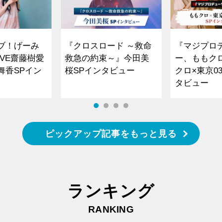
ブ！げーみ
『クロスロード ～救命
『マジプロ
VE齋藤樹愛
救急の約束～』今田美
ー、ももク
舞香SPイン
桜SPインタビュー
クロ×東京0
タビュー
ピックアップ記事をもっと見る
ランキング
RANKING