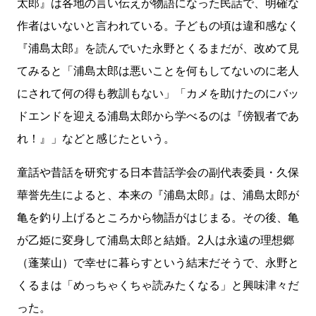
太郎』は各地の言い伝えが物語になった民話で、明確な
作者はいないと言われている。子どもの頃は違和感なく
『浦島太郎』を読んでいた永野とくるまだが、改めて見
てみると「浦島太郎は悪いことを何もしてないのに老人
にされて何の得も教訓もない」「カメを助けたのにバッ
ドエンドを迎える浦島太郎から学べるのは『傍観者であ
れ！』」などと感じたという。
童話や昔話を研究する日本昔話学会の副代表委員・久保
華誉先生によると、本来の『浦島太郎』は、浦島太郎が
亀を釣り上げるところから物語がはじまる。その後、亀
が乙姫に変身して浦島太郎と結婚。2人は永遠の理想郷
（蓬莱山）で幸せに暮らすという結末だそうで、永野と
くるまは「めっちゃくちゃ読みたくなる」と興味津々だ
った。