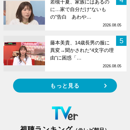
若槻千夏、家族にはあるの
に…家で自分だけ“ないも
の”告白 あわや…
2026.08.05
5
藤本美貴、14歳長男の服に
異変→聞かされた“4文字の理
由”に困惑「…
2026.08.05
もっと見る
視聴ランキング