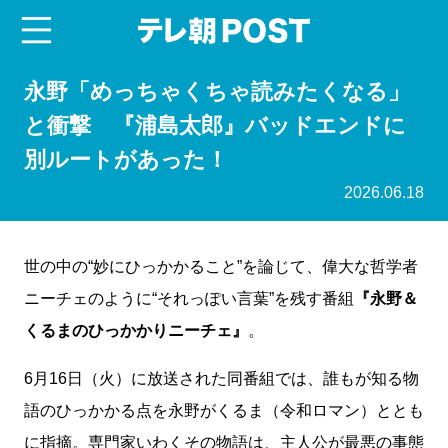
menu
テレ朝POST
永野「めっちゃくちゃ読みたくなる」
と衝撃 『浦島太郎』バッドエンドに
別ルートがあった！
2026.06.18
世の中の“妙にひっかかること”を論じて、偉大な哲学者
ニーチェのように“それっぽい言葉”を残す番組
『永野＆
くるまのひっかかりニーチェ』
。
6月16日（火）に放送された同番組では、誰もが知る物
語のひっかかる点を永野がくるま（令和ロマン）ととも
に指摘。専門家いわくその物語は、主人公が最悪の事態