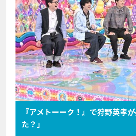
『アメトーーク！』で狩野英孝が
た？」