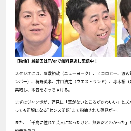
【映像】最新回はTVerで無料見逃し配信中！
スタジオには、屋敷裕政（ニューヨーク）、ヒコロヒー、渡辺
ンボー）、狩野英孝、井口浩之（ウエストランド）、赤木裕（た
集結し、本音をぶっちゃける。
まずはジャンボが、蓮見に「華がないところがかわいい」とズ
っても正解になる“センス問題”まで指摘された蓮見が…。
また、「千鳥に憧れて芸人になったけど、無理だとわかった」
過去を激白。