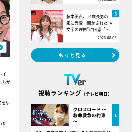
5
藤本美貴、14歳長男の
服に異変→聞かされた“4
文字の理由”に困惑「…
2026.08.05
もっと見る
レイ
たちが
視聴ランキング
（テレビ朝日）
何をや
クロスロード ～
救命救急の約束
1
～
った