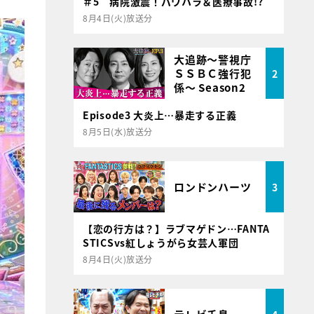
＃5 病院激震！パワハラ＆医療事故!?
8月4日(火)放送分
大追跡～警視庁
ＳＳＢＣ強行犯
2
係～ Season2
Episode3 大炎上…暴走する正義
8月5日(水)放送分
ロンドンハーツ
3
【恋の行方は？】ラブマゲドン…FANTA
STICSvs紅しょうがら女芸人軍団
8月4日(火)放送分