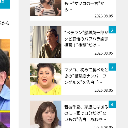
18
も…“マツコの一言”か
ら…
2026.08.05
前から
2
“ベテラン”船越英一郎が
クビ覚悟のパワハラ謝罪
拒否！“後輩”だけ…
2026.08.05
3
マツコ、初めて食べたと
きの“衝撃度ナンバーワ
ングルメ”を告白「…
2026.08.05
4
若槻千夏、家族にはある
のに…家で自分だけ“な
いもの”告白 あわや…
2026.08.05