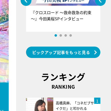
ぐ』＝LOV
『クロスロード ～救命救急の約束
『
香SPインタ
～』今田美桜SPインタビュー
ロ
ン
ピックアップ記事をもっと見る
ランキング
RANKING
1
高橋真麻、「コネだブサ
イクだ」と叩かれる