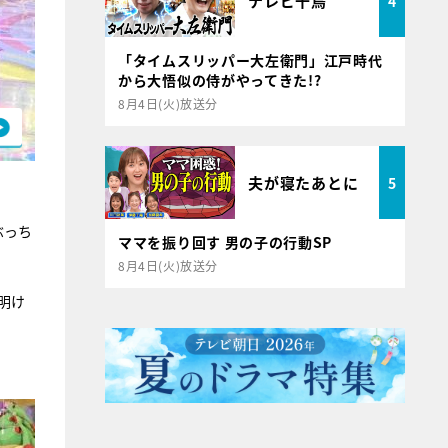
テレビ千鳥
4
「タイムスリッパー大左衛門」江戸時代
から大悟似の侍がやってきた!?
8月4日(火)放送分
夫が寝たあとに
5
ぶっち
ママを振り回す 男の子の行動SP
8月4日(火)放送分
明け