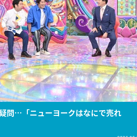
『アイ＝ラブ！げーみん
E齋藤樹愛羅＆佐々木舞
ビュー
疑問…「ニューヨークはなにで売れ