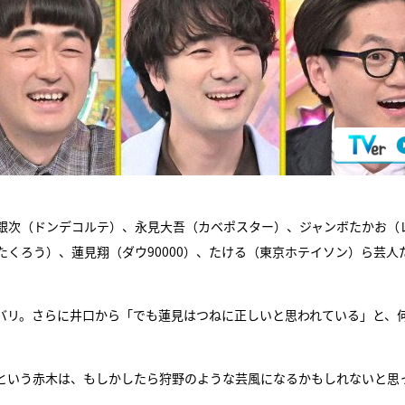
銀次（ドンデコルテ）、永見大吾（カベポスター）、ジャンボたかお（
くろう）、蓮見翔（ダウ90000）、たける（東京ホテイソン）ら芸人
バリ。さらに井口から「でも蓮見はつねに正しいと思われている」と、
という赤木は、もしかしたら狩野のような芸風になるかもしれないと思