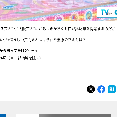
ス芸人”と“大阪芸人”にかみつきがちな井口が猛反撃を開始するのだが
んとも悩ましい質問をぶつけられた蛍原の答えとは？
前から思ってたけど…～」
系24局（※一部地域を除く）
ツイート
シェ