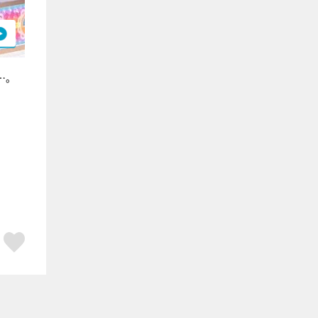
…。
ア
はてブ
スキボタン