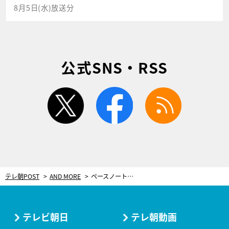
8月5日(水)放送分
公式SNS・RSS
twitter
facebook
rss
テレ朝POST
AND MORE
ペースノートの重要性と、トヨタ3台目投入の意味【世界ラリー（WRC）】
テレビ朝日
テレ朝動画