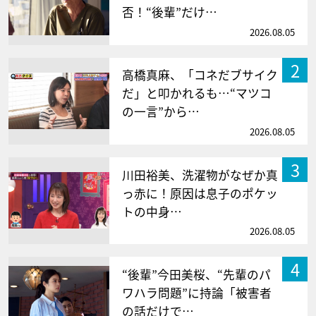
否！“後輩”だけ…
2026.08.05
2
高橋真麻、「コネだブサイク
だ」と叩かれるも…“マツコ
の一言”から…
2026.08.05
3
川田裕美、洗濯物がなぜか真
っ赤に！原因は息子のポケッ
トの中身…
2026.08.05
4
“後輩”今田美桜、“先輩のパ
ワハラ問題”に持論「被害者
の話だけで…