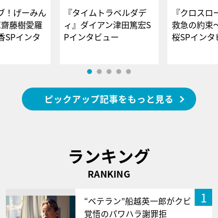
ブ！げーみん
『タイムトラベルダデ
『クロスロー
E齋藤樹愛羅
ィ』ダイアン津田篤宏S
救急の約束
香SPインタ
Pインタビュー
桜SPイ
ピックアップ記事をもっと見る
ランキング
RANKING
1
“ベテラン”船越英一郎がクビ
覚悟のパワハラ謝罪拒