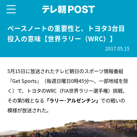
menu
テレ朝POST
ペースノートの重要性と、トヨタ3台目
投入の意味【世界ラリー（WRC）】
2017.05.15
5月15日に放送されたテレビ朝日のスポーツ情報番組
『Get Sports』（毎週日曜日0時45分～、一部地域を除
く）で、トヨタのWRC（FIA世界ラリー選手権）挑戦、
その第5戦となる
「ラリー･アルゼンチン」
での戦いの
模様が放送された。