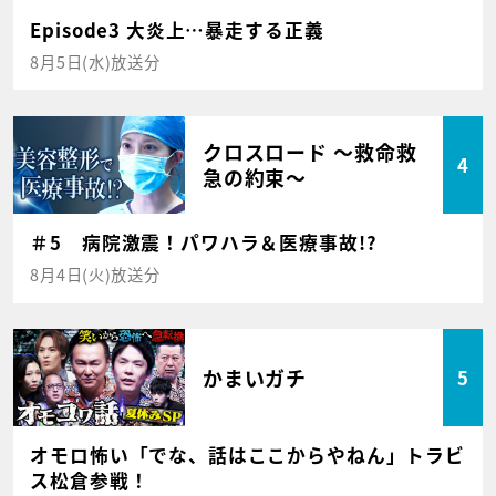
Episode3 大炎上…暴走する正義
8月5日(水)放送分
クロスロード ～救命救
4
急の約束～
＃5 病院激震！パワハラ＆医療事故!?
8月4日(火)放送分
かまいガチ
5
オモロ怖い「でな、話はここからやねん」トラビ
ス松倉参戦！