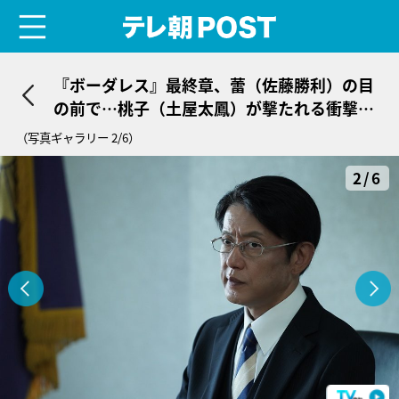
menu
テレ朝POST
『ボーダレス』最終章、蕾（佐藤勝利）の目
の前で…桃子（土屋太鳳）が撃たれる衝撃展
開！
（写真ギャラリー 2/6）
2/6