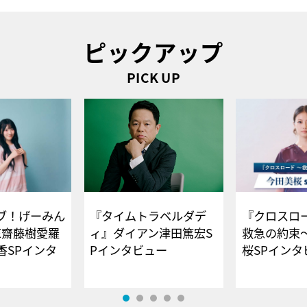
ピックアップ
PICK UP
ブ！げーみん
『タイムトラベルダデ
『クロスロー
E齋藤樹愛羅
ィ』ダイアン津田篤宏S
救急の約束
香SPインタ
Pインタビュー
桜SPイ