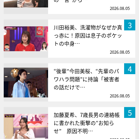
2026.08.05
3
川田裕美、洗濯物がなぜか真
っ赤に！原因は息子のポケッ
トの中身…
2026.08.05
4
“後輩”今田美桜、“先輩のパ
ワハラ問題”に持論「被害者
の話だけで…
2026.08.05
5
加藤夏希、7歳長男の連絡帳
に書かれた衝撃の“お知ら
せ” 原因不明…