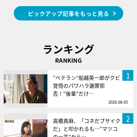
ピックアップ記事をもっと見る
ランキング
RANKING
1
“ベテラン”船越英一郎がクビ
覚悟のパワハラ謝罪拒
否！“後輩”だけ…
2026.08.05
2
高橋真麻、「コネだブサイク
だ」と叩かれるも…“マツコ
の一言”から…