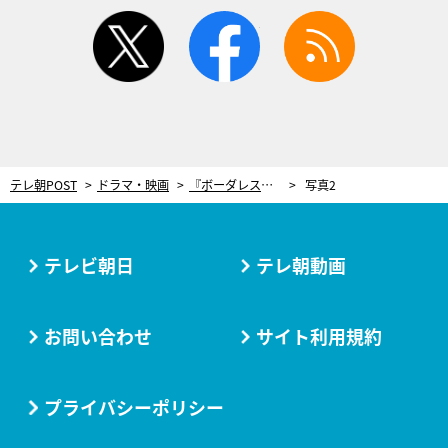
twitter
facebook
rss
テレ朝POST
ドラマ・映画
『ボーダレス』最終章、蕾（佐藤勝利）の目の前で…桃子（土屋太鳳）が撃たれる衝撃展開！
写真2
テレビ朝日
テレ朝動画
お問い合わせ
サイト利用規約
プライバシーポリシー