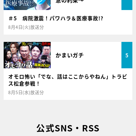
急の約束～
＃5 病院激震！パワハラ＆医療事故!?
8月4日(火)放送分
かまいガチ
5
オモロ怖い「でな、話はここからやねん」トラビ
ス松倉参戦！
8月5日(水)放送分
公式SNS・RSS