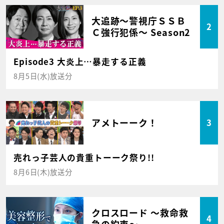
大追跡～警視庁ＳＳＢ
2
Ｃ強行犯係～ Season2
Episode3 大炎上…暴走する正義
8月5日(水)放送分
アメトーーク！
3
売れっ子芸人の貴重トーーク祭り!!
8月6日(木)放送分
クロスロード ～救命救
4