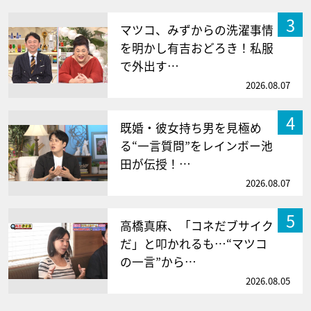
3
マツコ、みずからの洗濯事情
を明かし有吉おどろき！私服
で外出す…
2026.08.07
4
既婚・彼女持ち男を見極め
る“一言質問”をレインボー池
田が伝授！…
2026.08.07
5
高橋真麻、「コネだブサイク
だ」と叩かれるも…“マツコ
の一言”から…
2026.08.05