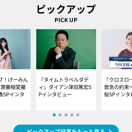
ピックアップ
PICK UP
ブ！げーみん
『タイムトラベルダデ
『クロスロー
E齋藤樹愛羅
ィ』ダイアン津田篤宏S
救急の約束
香SPインタ
Pインタビュー
桜SPイ
ピックアップ記事をもっと見る