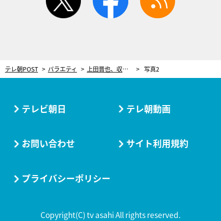
テレ朝POST
バラエティ
上田晋也、収録中に声荒げ…“ポンコツMC”に怒りの一喝「いい加減覚えろよ！」
写真2
テレビ朝日
テレ朝動画
お問い合わせ
サイト利用規約
プライバシーポリシー
Copyright(C) tv asahi All rights reserved.