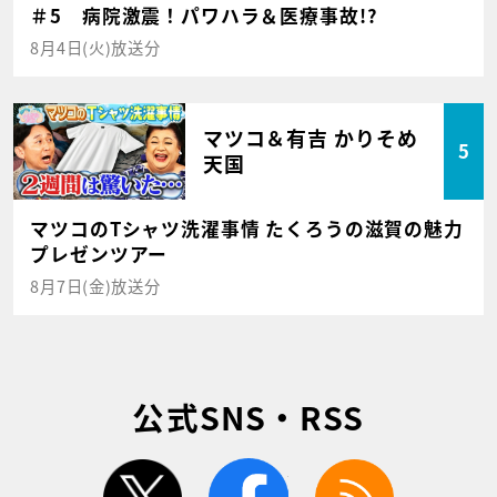
＃5 病院激震！パワハラ＆医療事故!?
8月4日(火)放送分
マツコ＆有吉 かりそめ
5
天国
マツコのTシャツ洗濯事情 たくろうの滋賀の魅力
プレゼンツアー
8月7日(金)放送分
公式SNS・RSS
twitter
facebook
rss