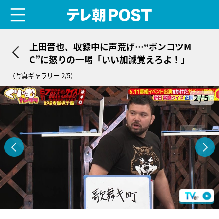
menu
テレ朝POST
上田晋也、収録中に声荒げ…“ポンコツM
C”に怒りの一喝「いい加減覚えろよ！」
（写真ギャラリー 2/5）
2/5