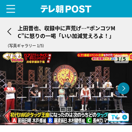
menu
テレ朝POST
上田晋也、収録中に声荒げ…“ポンコツM
C”に怒りの一喝「いい加減覚えろよ！」
（写真ギャラリー 1/5）
1/5