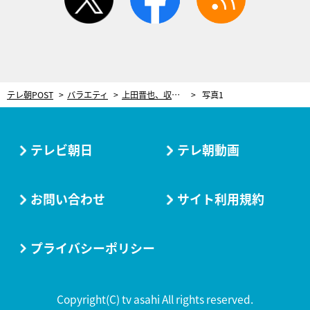
テレ朝POST
バラエティ
上田晋也、収録中に声荒げ…“ポンコツMC”に怒りの一喝「いい加減覚えろよ！」
写真1
テレビ朝日
テレ朝動画
お問い合わせ
サイト利用規約
プライバシーポリシー
Copyright(C) tv asahi All rights reserved.