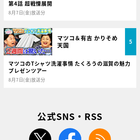
第4話 超戦慄展開
8月7日(金)放送分
マツコ＆有吉 かりそめ
5
天国
マツコのTシャツ洗濯事情 たくろうの滋賀の魅力
プレゼンツアー
8月7日(金)放送分
公式SNS・RSS
twitter
facebook
rss