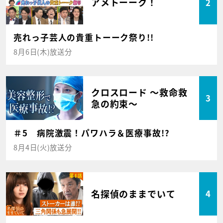
アメトーーク！
2
売れっ子芸人の貴重トーーク祭り!!
8月6日(木)放送分
クロスロード ～救命救
3
急の約束～
＃5 病院激震！パワハラ＆医療事故!?
8月4日(火)放送分
名探偵のままでいて
4