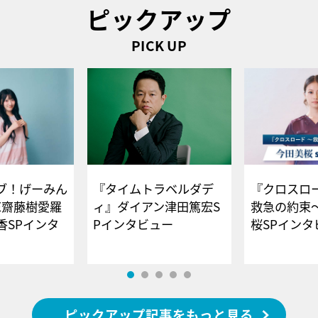
ピックアップ
PICK UP
ブ！げーみん
『タイムトラベルダデ
『クロスロー
E齋藤樹愛羅
ィ』ダイアン津田篤宏S
救急の約束
香SPインタ
Pインタビュー
桜SPイ
ピックアップ記事をもっと見る