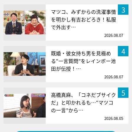
3
マツコ、みずからの洗濯事情
を明かし有吉おどろき！私服
で外出す…
2026.08.07
4
既婚・彼女持ち男を見極め
る“一言質問”をレインボー池
田が伝授！…
2026.08.07
5
高橋真麻、「コネだブサイク
だ」と叩かれるも…“マツコ
の一言”から…
2026.08.05