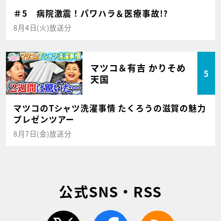
＃5 病院激震！パワハラ＆医療事故!?
8月4日(火)放送分
マツコ＆有吉 かりそめ
5
天国
マツコのTシャツ洗濯事情 たくろうの滋賀の魅力
プレゼンツアー
8月7日(金)放送分
公式SNS・RSS
twitter
facebook
rss