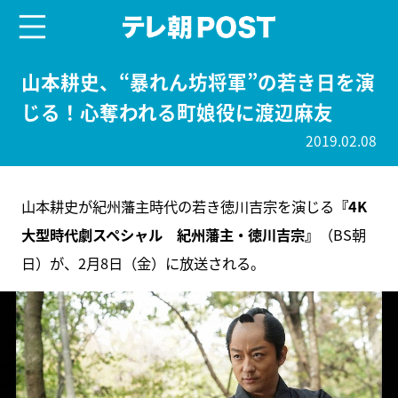
menu
テレ朝POST
山本耕史、“暴れん坊将軍”の若き日を演
じる！心奪われる町娘役に渡辺麻友
2019.02.08
山本耕史が紀州藩主時代の若き徳川吉宗を演じる
『4K
大型時代劇スペシャル 紀州藩主・徳川吉宗』
（BS朝
日）が、2月8日（金）に放送される。