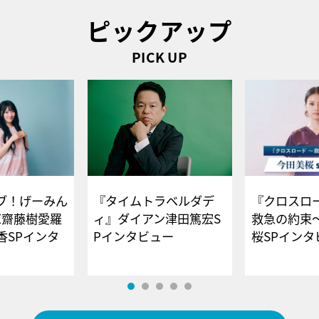
ピックアップ
PICK UP
ブ！げーみん
『タイムトラベルダデ
『クロスロー
E齋藤樹愛羅
ィ』ダイアン津田篤宏S
救急の約束
香SPインタ
Pインタビュー
桜SPイ