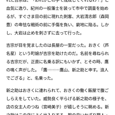
血気に逸り、紀州の一般藩士を装って市中で調査を始め
るが、すぐさま目の前に現れた刺客、大岩清志郎（森岡
豊）の卑怯な戦術の前に手傷を負い、窮地に陥る。しか
し、大岩は止めを刺さずに去って行った。
吉宗が目を覚ましたのは長屋の一室だった。おきく（芦
名星）という町娘が吉宗を助けたのだ。名前を尋ねられ
る吉宗だが、正直に名乗る訳にもいかず、とその時、鷹
の鳴く声がした。「鷹………鷹山、新之助と申す。浪人
でござる」と、名乗った。
新之助はおきくに連れられて、おきくの働く飯屋で腹ご
しらえをしていた。威勢良く平らげる新之助の様子を、
店の女主人のつね（宮崎美子）が嬉しそうに眺める。新
之助はこの店によく出入りする、腕の良いかざり職人・