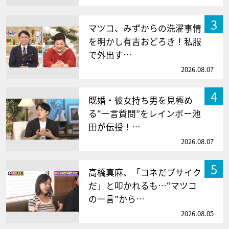
3
マツコ、みずからの洗濯事情
を明かし有吉おどろき！私服
で外出す…
2026.08.07
4
既婚・彼女持ち男を見極め
る“一言質問”をレインボー池
田が伝授！…
2026.08.07
5
高橋真麻、「コネだブサイク
だ」と叩かれるも…“マツコ
の一言”から…
2026.08.05