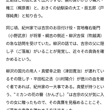
権三（梶原善）と、おきくの幼馴染の大工・辰五郎（戸
塚純貴）と知り合う。
同じ頃、紀州家では吉宗のお目付け役・宮地権右衛門
（小野武彦）が将軍・綱吉の側近・柳沢吉保（吹越満）
の急な訪問を受けていた。柳沢の話では、吉宗の父に隠
し子（ご落胤）がいることが発覚し、近々その真偽を確
かめるという。
柳沢の国元の用人・真壁幸之助（津田寛治）が連れてい
るその隠し子・平田松之丞（川村陽介）が徳川の血を継
ぐ者であれば、紀州家の一大事である。真壁が持つとい
う、“ミカンの花の簪（かんざし）”は吉宗の父が気に入
りの女に贈ったもので、その真贋を見極めることこそ、
ご落胤の真偽を確かめる方法であった。