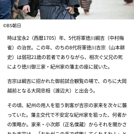
©BS朝日
時は宝永2（西暦1705）年、5代将軍徳川綱吉（中村梅
雀）の治世。この年、のちの8代将軍徳川吉宗（山本耕
史）は弱冠21歳の若者でありながら、相次ぐ父兄の死
により徳川御三家・紀州家の藩主の座に就いた。
吉宗は綱吉に招かれた御前試合観覧の場で、のちに大岡
越前となる大岡忠相（渡辺大）と出会う。
その頃、紀州の用人を狙う刺客が吉宗の家来を次々に襲
っていた。藩主交代で不安定な紀州家を狙った、何者か
の策略か。家来・小次郎（正名僕蔵）からそれを聞かさ
れた吉宗は、「おれがこの手で成敗してくれるわ！」と