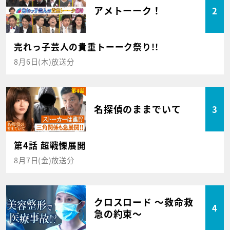
アメトーーク！
2
売れっ子芸人の貴重トーーク祭り!!
8月6日(木)放送分
名探偵のままでいて
3
第4話 超戦慄展開
8月7日(金)放送分
クロスロード ～救命救
4
急の約束～