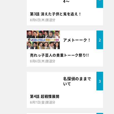
4～
第3話 消えた子供と兎を追え！
8月6日(木)放送分
アメトーーク！
2
売れっ子芸人の貴重トーーク祭り!!
8月6日(木)放送分
名探偵のままで
3
いて
第4話 超戦慄展開
8月7日(金)放送分