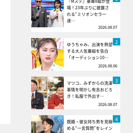
『Mステ』豪華8組が登
場！23年ぶりに披露さ
れる“ミリオンセラー
達…
2026.08.07
2
ゆうちゃみ、出演を熱望
する大人気番組を告白
「オーディション10…
2026.08.06
3
マツコ、みずからの洗濯
事情を明かし有吉おどろ
き！私服で外出す…
2026.08.07
4
既婚・彼女持ち男を見極
める“一言質問”をレイン