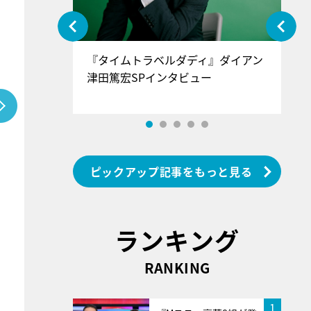
ぐ』＝LOV
『タイムトラベルダディ』ダイアン
『
香SPインタ
津田篤宏SPインタビュー
～
ピックアップ記事をもっと見る
ランキング
RANKING
1