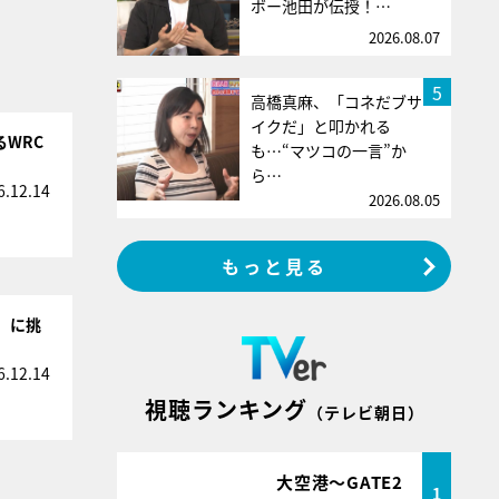
ボー池田が伝授！…
2026.08.07
5
高橋真麻、「コネだブサ
イクだ」と叩かれる
るWRC
も…“マツコの一言”か
ら…
6.12.14
2026.08.05
もっと見る
）に挑
6.12.14
視聴ランキング
（テレビ朝日）
大空港～GATE2
1