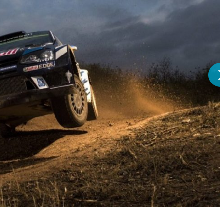
『アイ＝ラブ！げーみん
E齋藤樹愛羅＆佐々木舞
ビュー