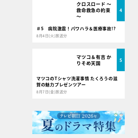
クロスロード ～
救命救急の約束
4
～
＃5 病院激震！パワハラ＆医療事故!?
8月4日(火)放送分
マツコ＆有吉 か
5
りそめ天国
マツコのTシャツ洗濯事情 たくろうの滋
賀の魅力プレゼンツアー
8月7日(金)放送分