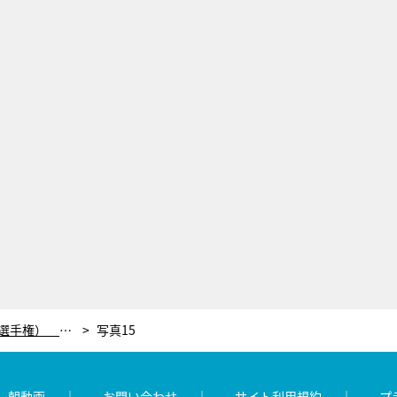
2017年大注目！WRC（世界ラリー選手権） その最大の魅力「大ジャンプ」の超絶写真20選
写真15
レ朝動画
お問い合わせ
サイト利用規約
プ