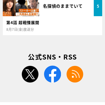
名探偵のままでいて
5
第4話 超戦慄展開
8月7日(金)放送分
公式SNS・RSS
twitter
facebook
rss