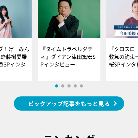
ブ！げーみん
『タイムトラベルダデ
『クロスロー
E齋藤樹愛羅
ィ』ダイアン津田篤宏S
救急の約束
香SPインタ
Pインタビュー
桜SPイ
ピックアップ記事をもっと見る