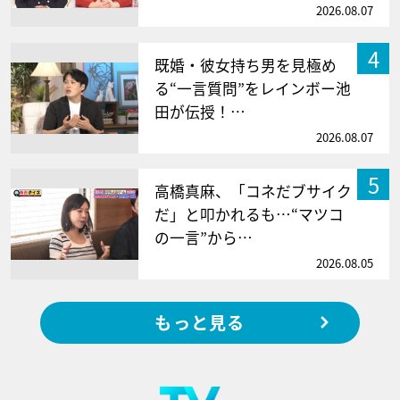
2026.08.07
4
既婚・彼女持ち男を見極め
る“一言質問”をレインボー池
田が伝授！…
2026.08.07
5
高橋真麻、「コネだブサイク
だ」と叩かれるも…“マツコ
の一言”から…
2026.08.05
もっと見る