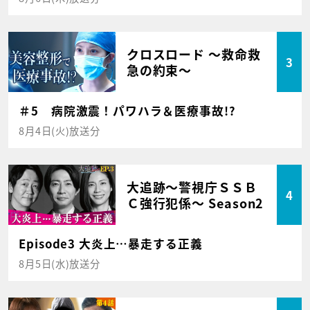
クロスロード ～救命救
3
急の約束～
＃5 病院激震！パワハラ＆医療事故!?
8月4日(火)放送分
大追跡～警視庁ＳＳＢ
4
Ｃ強行犯係～ Season2
Episode3 大炎上…暴走する正義
8月5日(水)放送分