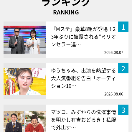
ランキング
RANKING
1
『Mステ』豪華8組が登場！2
3年ぶりに披露される“ミリオ
ンセラー達…
2026.08.07
2
ゆうちゃみ、出演を熱望する
大人気番組を告白「オーディ
ション10…
2026.08.06
3
マツコ、みずからの洗濯事情
を明かし有吉おどろき！私服
で外出す…