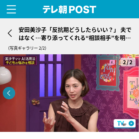
menu
テレ朝POST
安田美沙子「反抗期どうしたらいい？」 夫で
はなく…寄り添ってくれる“相談相手”を明か
す
（写真ギャラリー 2/2）
2/2