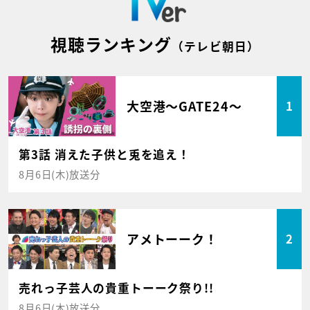
視聴ランキング
（テレビ朝日）
大空港～GATE24～
1
第3話 消えた子供と兎を追え！
8月6日(木)放送分
アメトーーク！
2
売れっ子芸人の貴重トーーク祭り!!
8月6日(木)放送分