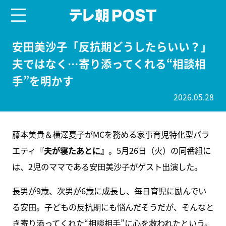
menu
テレ朝POST
安田美沙子「反抗期どうしたらいい？」
夫ではなく…寄り添ってくれる“相談相
手”を明かす
2026.05.28
藤本美貴＆横澤夏子がMCを務める家事育児特化型バラ
エティ
『夫が寝たあとに』
。5月26日（火）の同番組に
は、2児のママである安田美沙子がゲスト出演した。
長男が9歳、次男が6歳に成長し、毎日育児に励んでい
る安田。子どもの反抗期にも悩んだそうだが、そんなと
き寄り添ってくれた“相談相手”に心を救われたという。