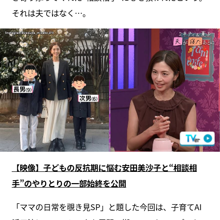
それは夫ではなく…。
【映像】子どもの反抗期に悩む安田美沙子と“相談相
手”のやりとりの一部始終を公開
「ママの日常を覗き見SP」と題した今回は、子育てAI