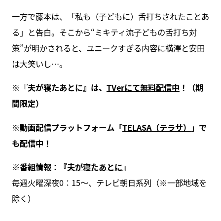
一方で藤本は、「私も（子どもに）舌打ちされたことあ
る」と告白。そこから“ミキティ流子どもの舌打ち対
策”が明かされると、ユニークすぎる内容に横澤と安田
は大笑いし…。
※『夫が寝たあとに』は、
TVer
にて無料
配信中
！（期
間限定）
※動画配信プラットフォーム「
TELASA
（テラサ）
」で
も配信中！
※番組情報：『
夫が寝たあとに
』
毎週火曜深夜0：15～、テレビ朝日系列（※一部地域を
除く）