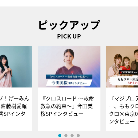
ピックアップ
PICK UP
ブ！げーみん
『クロスロード ～救命
『マジプロ
E齋藤樹愛羅
救急の約束～』今田美
ー、ももク
香SPインタ
桜SPインタビュー
クロ×東京0
ンタビュー