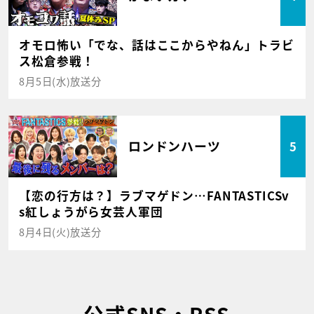
オモロ怖い「でな、話はここからやねん」トラビ
ス松倉参戦！
8月5日(水)放送分
ロンドンハーツ
5
【恋の行方は？】ラブマゲドン…FANTASTICSv
s紅しょうがら女芸人軍団
8月4日(火)放送分
公式SNS・RSS