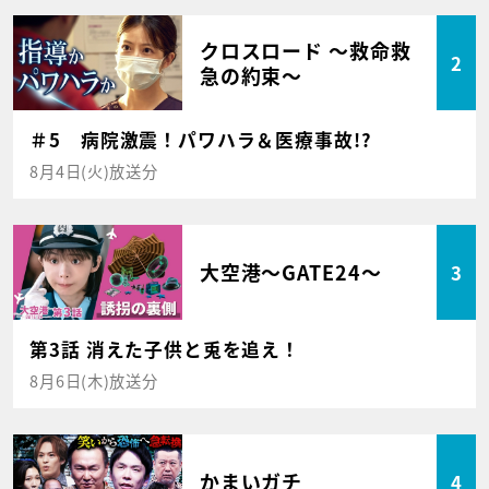
クロスロード ～救命救
2
急の約束～
＃5 病院激震！パワハラ＆医療事故!?
8月4日(火)放送分
大空港～GATE24～
3
第3話 消えた子供と兎を追え！
8月6日(木)放送分
かまいガチ
4