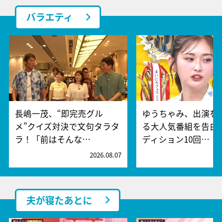
バラエティ
長嶋一茂、“即完売グル
ゆうちゃみ、出演を
メ”クイズ対決で文句タラタ
る大人気番組を告白
ラ！「前はそんな…
ディション10回…
2026.08.07
2
夫が寝たあとに