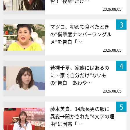
否！“後輩”だけ…
2026.08.05
3
マツコ、初めて食べたとき
の“衝撃度ナンバーワングル
メ”を告白「…
2026.08.05
4
若槻千夏、家族にはあるの
に…家で自分だけ“ないも
の”告白 あわや…
2026.08.05
5
藤本美貴、14歳長男の服に
異変→聞かされた“4文字の理
由”に困惑「…