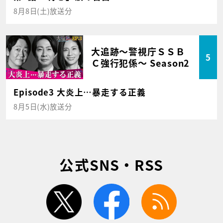
8月8日(土)放送分
大追跡～警視庁ＳＳＢ
5
Ｃ強行犯係～ Season2
Episode3 大炎上…暴走する正義
8月5日(水)放送分
公式SNS・RSS
twitter
facebook
rss