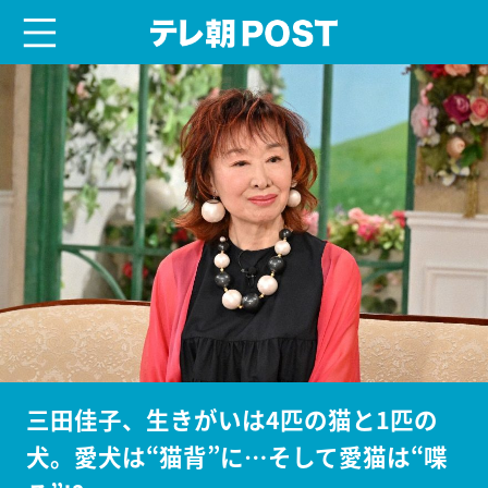
menu
テレ朝POST
三田佳子、生きがいは4匹の猫と1匹の
犬。愛犬は“猫背”に…そして愛猫は“喋