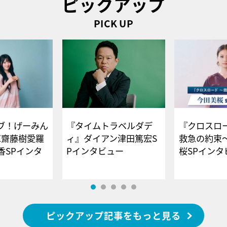
ピックアップ
PICK UP
ブ！げーみん
『タイムトラベルダデ
『クロスロー
E齋藤樹愛羅
ィ』ダイアン津田篤宏S
救急の約束
香SPインタ
Pインタビュー
桜SPイ
ピックアップ記事をもっと見る