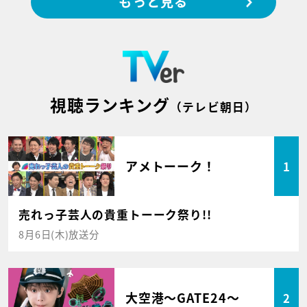
もっと見る
視聴ランキング
（テレビ朝日）
アメトーーク！
1
売れっ子芸人の貴重トーーク祭り!!
8月6日(木)放送分
大空港～GATE24～
2