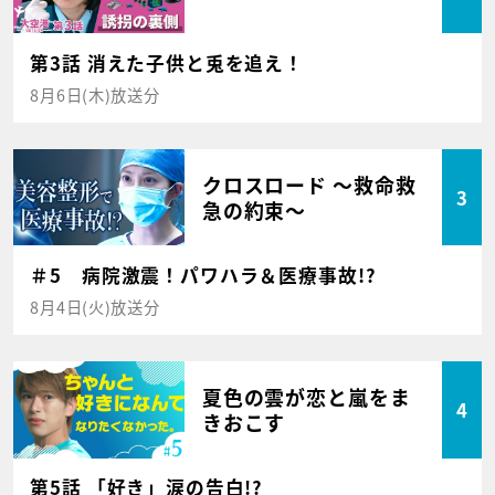
第3話 消えた子供と兎を追え！
8月6日(木)放送分
クロスロード ～救命救
3
急の約束～
＃5 病院激震！パワハラ＆医療事故!?
8月4日(火)放送分
夏色の雲が恋と嵐をま
4
きおこす
第5話 「好き」涙の告白!?