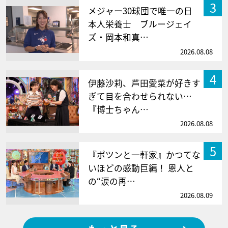
3
メジャー30球団で唯一の日
本人栄養士 ブルージェイ
ズ・岡本和真…
2026.08.08
4
伊藤沙莉、芦田愛菜が好きす
ぎて目を合わせられない…
『博士ちゃん…
2026.08.08
5
『ポツンと一軒家』かつてな
いほどの感動巨編！ 恩人と
の“涙の再…
2026.08.09