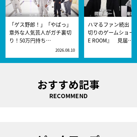
「ゲス野郎！」「やばっ」
ハマるファン続出！
意外な人気芸人がガチ裏切
切りのゲームショー『
り！50万円持ち…
E ROOM』 見届…
2026.08.10
2
おすすめ記事
RECOMMEND