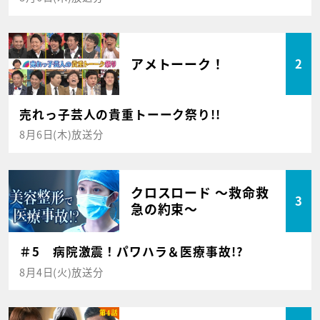
アメトーーク！
2
売れっ子芸人の貴重トーーク祭り!!
8月6日(木)放送分
クロスロード ～救命救
3
急の約束～
＃5 病院激震！パワハラ＆医療事故!?
8月4日(火)放送分