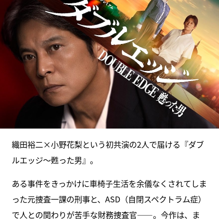
織田裕二×小野花梨という初共演の2人で届ける『ダブ
ルエッジ～甦った男』。
ある事件をきっかけに車椅子生活を余儀なくされてしま
った元捜査一課の刑事と、ASD（自閉スペクトラム症）
で人との関わりが苦手な財務捜査官――。今作は、ま