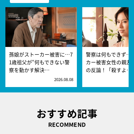
孫娘がストーカー被害に…7
警察は何もできず…
1歳祖父が“何もできない警
カー被害女性の親友
察を動かす解決…
の反論！「殺すよ…
2026.08.08
2
おすすめ記事
RECOMMEND