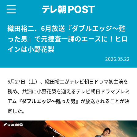
menu
テレ朝POST
織田裕二、6月放送『ダブルエッジ～甦
った男』で元捜査一課のエースに！ヒロ
インは小野花梨
2026.05.22
6月27日（土）、織田裕二がテレビ朝日ドラマ初主演を
務め、共演に小野花梨を迎えるテレビ朝日ドラマプレミ
アム
『ダブルエッジ～甦った男』
が放送されることが決
定した。