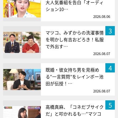
大人気番組を告白「オーディ
ション10…
2026.08.06
3
マツコ、みずからの洗濯事情
を明かし有吉おどろき！私服
で外出す…
2026.08.07
4
既婚・彼女持ち男を見極め
る“一言質問”をレインボー池
田が伝授！…
2026.08.07
5
高橋真麻、「コネだブサイク
だ」と叩かれるも…“マツコ