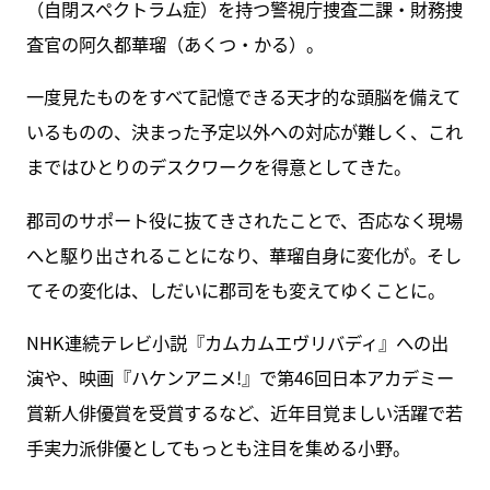
（自閉スペクトラム症）を持つ警視庁捜査二課・財務捜
査官の阿久都華瑠（あくつ・かる）。
一度見たものをすべて記憶できる天才的な頭脳を備えて
いるものの、決まった予定以外への対応が難しく、これ
まではひとりのデスクワークを得意としてきた。
郡司のサポート役に抜てきされたことで、否応なく現場
へと駆り出されることになり、華瑠自身に変化が。そし
てその変化は、しだいに郡司をも変えてゆくことに。
NHK連続テレビ小説『カムカムエヴリバディ』への出
演や、映画『ハケンアニメ!』で第46回日本アカデミー
賞新人俳優賞を受賞するなど、近年目覚ましい活躍で若
手実力派俳優としてもっとも注目を集める小野。