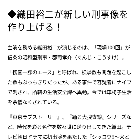
◆織田裕二が新しい刑事像を
作り上げる！
主演を務める織田裕二が演じるのは、「現場100回」が
信条の昭和型刑事・郡司孝介（ぐんじ・こうすけ）。
「捜査一課のエース」と呼ばれ、検挙数も問題を起こし
た数もぶっちぎりだったが、ある事件で容疑者にナイフ
で刺され、所轄の生活安全課へ異動。今では車椅子生活
を余儀なくされている。
『東京ラブストーリー』、『踊る大捜査線』シリーズな
ど、時代を彩る名作を数々世に送り出してきた織田。テ
レビ朝日ドラマに初出演を果たした『シッコウ!!〜犬と