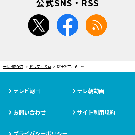
公式SNS・RSS
twitter
facebook
rss
テレ朝POST
ドラマ・映画
織田裕二、6月放送『ダブルエッジ～甦った男』で元捜査一課のエースに！ヒロインは小野花梨
テレビ朝日
テレ朝動画
お問い合わせ
サイト利用規約
プライバシーポリシー