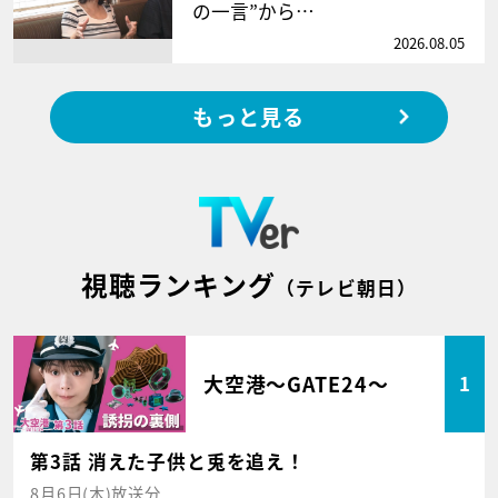
の一言”から…
2026.08.05
もっと見る
視聴ランキング
（テレビ朝日）
大空港～GATE24～
1
第3話 消えた子供と兎を追え！
8月6日(木)放送分