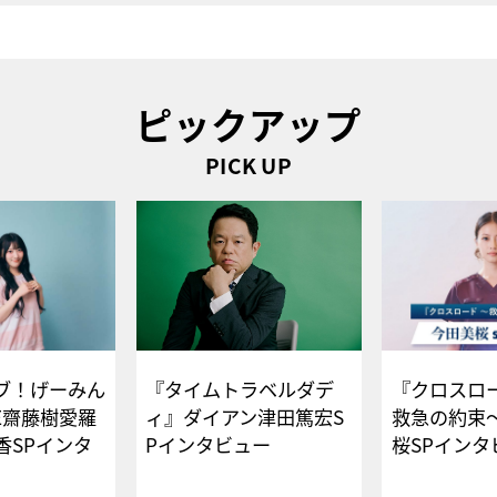
ピックアップ
PICK UP
ブ！げーみん
『タイムトラベルダデ
『クロスロー
E齋藤樹愛羅
ィ』ダイアン津田篤宏S
救急の約束
香SPインタ
Pインタビュー
桜SPイ