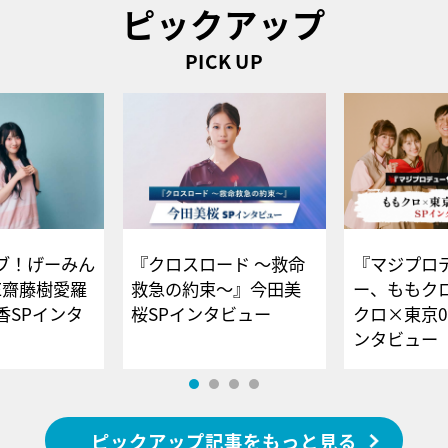
ピックアップ
PICK UP
ブ！げーみん
『クロスロード ～救命
『マジプロ
E齋藤樹愛羅
救急の約束～』今田美
ー、ももク
香SPインタ
桜SPインタビュー
クロ×東京0
ンタビュー
ピックアップ記事をもっと見る