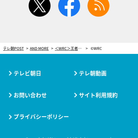
テレ朝POST
AND MORE
＜WRC＞王者オジェが開幕戦6連覇＆記念勝利 トヨタは3台とも入賞の好成績
©WRC
テレビ朝日
テレ朝動画
お問い合わせ
サイト利用規約
プライバシーポリシー