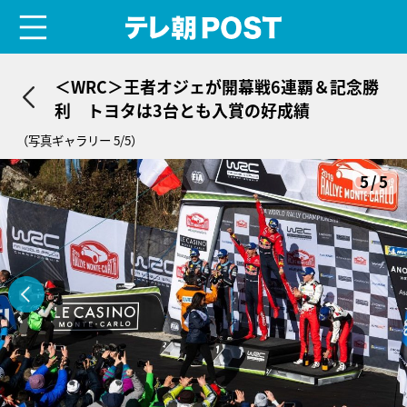
menu
テレ朝POST
＜WRC＞王者オジェが開幕戦6連覇＆記念勝
利 トヨタは3台とも入賞の好成績
（写真ギャラリー 5/5）
5/5