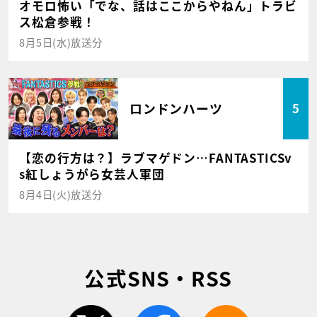
オモロ怖い「でな、話はここからやねん」トラビ
ス松倉参戦！
8月5日(水)放送分
ロンドンハーツ
5
【恋の行方は？】ラブマゲドン…FANTASTICSv
s紅しょうがら女芸人軍団
8月4日(火)放送分
公式SNS・RSS
twitter
facebook
rss