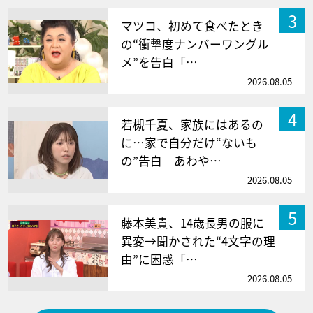
3
マツコ、初めて食べたとき
の“衝撃度ナンバーワングル
メ”を告白「…
2026.08.05
4
若槻千夏、家族にはあるの
に…家で自分だけ“ないも
の”告白 あわや…
2026.08.05
5
藤本美貴、14歳長男の服に
異変→聞かされた“4文字の理
由”に困惑「…
2026.08.05