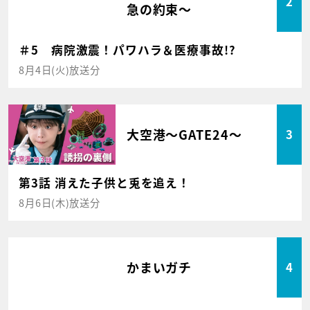
2
急の約束～
＃5 病院激震！パワハラ＆医療事故!?
8月4日(火)放送分
大空港～GATE24～
3
第3話 消えた子供と兎を追え！
8月6日(木)放送分
かまいガチ
4