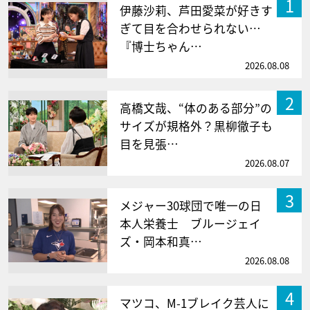
1
伊藤沙莉、芦田愛菜が好きす
ぎて目を合わせられない…
『博士ちゃん…
2026.08.08
2
高橋文哉、“体のある部分”の
サイズが規格外？黒柳徹子も
目を見張…
2026.08.07
3
メジャー30球団で唯一の日
本人栄養士 ブルージェイ
ズ・岡本和真…
2026.08.08
4
マツコ、M-1ブレイク芸人に