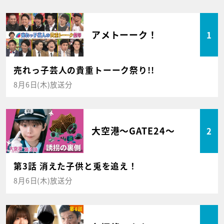
アメトーーク！
1
売れっ子芸人の貴重トーーク祭り!!
8月6日(木)放送分
大空港～GATE24～
2
第3話 消えた子供と兎を追え！
8月6日(木)放送分