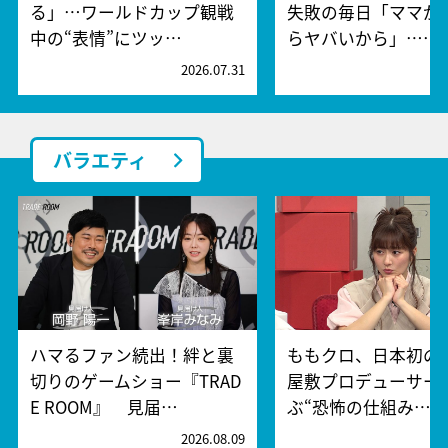
る」…ワールドカップ観戦
失敗の毎日「ママが
中の“表情”にツッ…
らヤバいから」……
2026.07.31
2
バラエティ
ハマるファン続出！絆と裏
ももクロ、日本初の
切りのゲームショー『TRAD
屋敷プロデューサー
E ROOM』 見届…
ぶ“恐怖の仕組み…
2026.08.09
2