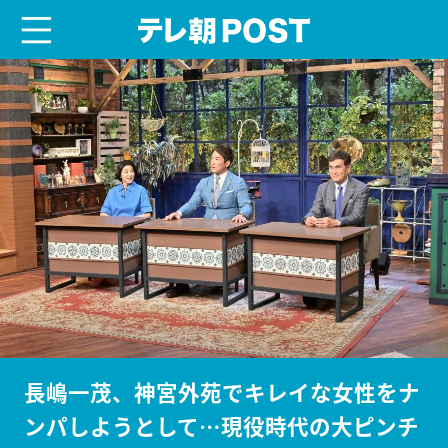
menu
テレ朝POST
長嶋一茂、神宮外苑でキレイな女性をナ
ンパしようとして…現役時代の大ピンチ