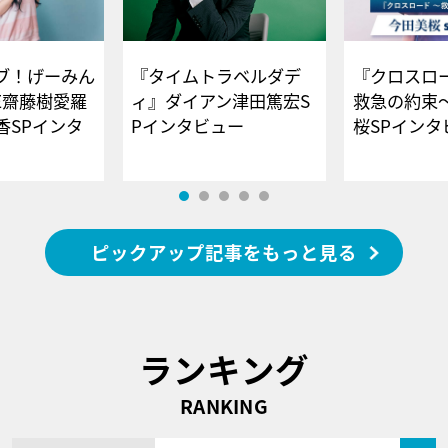
ブ！げーみん
『タイムトラベルダデ
『クロスロー
E齋藤樹愛羅
ィ』ダイアン津田篤宏S
救急の約束
香SPインタ
Pインタビュー
桜SPイ
ピックアップ記事をもっと見る
ランキング
RANKING