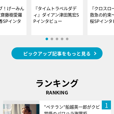
ブ！げーみん
『タイムトラベルダデ
『クロスロー
E齋藤樹愛羅
ィ』ダイアン津田篤宏S
救急の約束
香SPインタ
Pインタビュー
桜SPイ
ピックアップ記事をもっと見る
ランキング
RANKING
1
“ベテラン”船越英一郎がクビ
覚悟のパワハラ謝罪拒