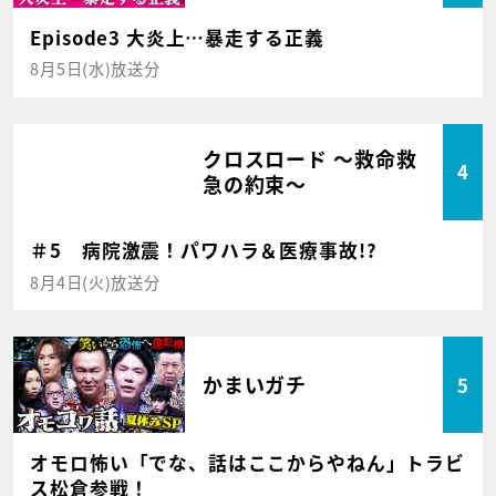
Episode3 大炎上…暴走する正義
8月5日(水)放送分
クロスロード ～救命救
4
急の約束～
＃5 病院激震！パワハラ＆医療事故!?
8月4日(火)放送分
かまいガチ
5
オモロ怖い「でな、話はここからやねん」トラビ
ス松倉参戦！