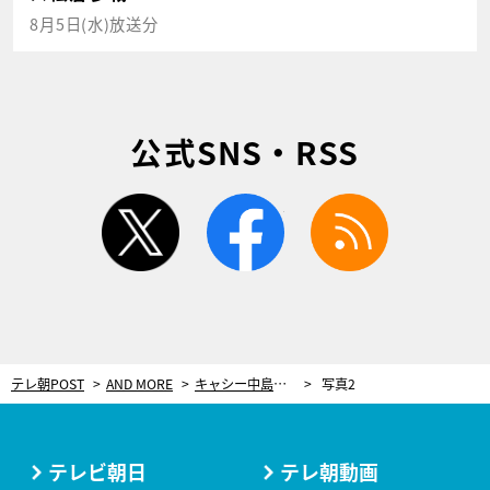
8月5日(水)放送分
公式SNS・RSS
twitter
facebook
rss
テレ朝POST
AND MORE
キャシー中島、夫・勝野洋はテレビで一目ぼれ。「猫見に来ない？」「行く」で交際へ
写真2
テレビ朝日
テレ朝動画