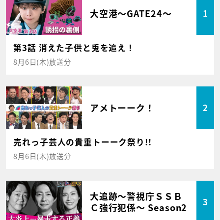
大空港～GATE24～
1
第3話 消えた子供と兎を追え！
8月6日(木)放送分
アメトーーク！
2
売れっ子芸人の貴重トーーク祭り!!
8月6日(木)放送分
大追跡～警視庁ＳＳＢ
3
Ｃ強行犯係～ Season2