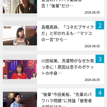
否！“後輩”だけ…
2026.08.05
2
高橋真麻、「コネだブサイク
だ」と叩かれるも…“マツコ
の一言”から…
2026.08.05
3
川田裕美、洗濯物がなぜか真
っ赤に！原因は息子のポケッ
トの中身…
2026.08.05
4
“後輩”今田美桜、“先輩のパ
ワハラ問題”に持論「被害者
の話だけで…