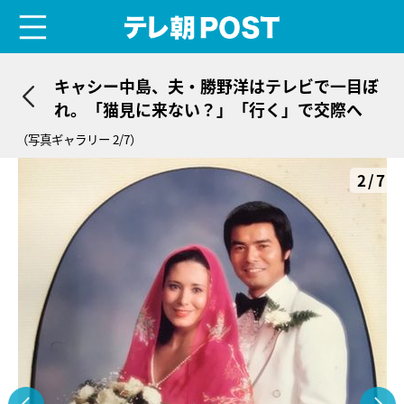
menu
テレ朝POST
キャシー中島、夫・勝野洋はテレビで一目ぼ
れ。「猫見に来ない？」「行く」で交際へ
（写真ギャラリー 2/7）
2/7