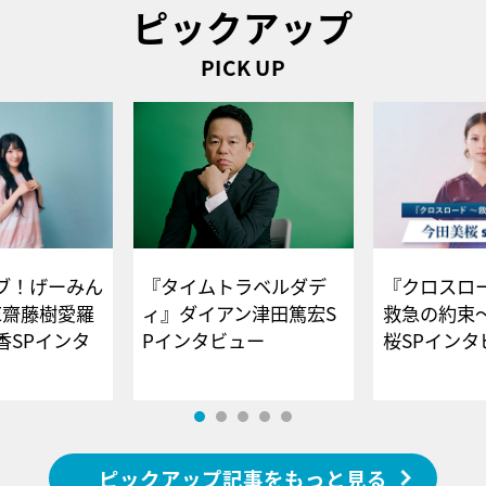
ピックアップ
PICK UP
ブ！げーみん
『タイムトラベルダデ
『クロスロー
E齋藤樹愛羅
ィ』ダイアン津田篤宏S
救急の約束
香SPインタ
Pインタビュー
桜SPイ
ピックアップ記事をもっと見る