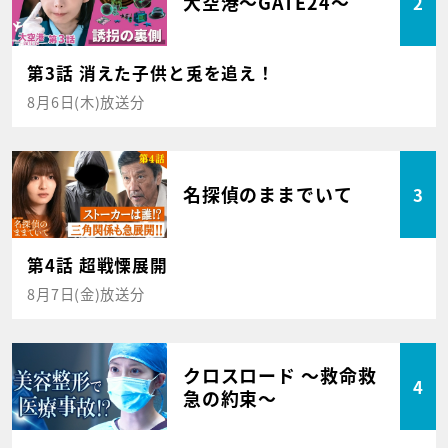
大空港～GATE24～
2
第3話 消えた子供と兎を追え！
8月6日(木)放送分
名探偵のままでいて
3
第4話 超戦慄展開
8月7日(金)放送分
クロスロード ～救命救
4
急の約束～