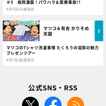
＃5 病院激震！パワハラ＆医療事故!?
8月4日(火)放送分
マツコ＆有吉 かりそめ
5
天国
マツコのTシャツ洗濯事情 たくろうの滋賀の魅力
プレゼンツアー
8月7日(金)放送分
公式SNS・RSS
twitter
facebook
rss