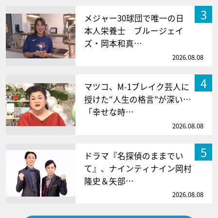
3
メジャー30球団で唯一の日
本人栄養士 ブルージェイ
ズ・岡本和真…
2026.08.08
4
マツコ、M-1ブレイク芸人に
授けた“人生の格言”が深い…
「幸せな時…
2026.08.08
5
ドラマ『名探偵のままでい
て』、ナインティナイン岡村
隆史＆矢部…
2026.08.08