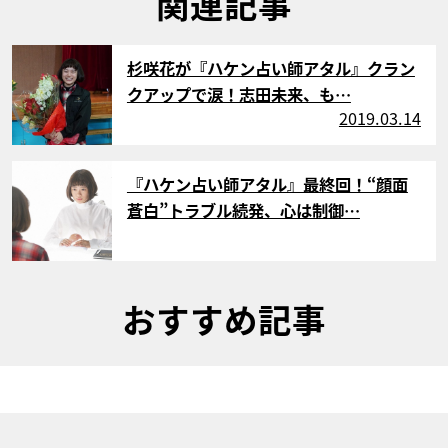
関連記事
サムネイル
杉咲花が『ハケン占い師アタル』クラン
クアップで涙！志田未来、も…
2019.03.14
サムネイル
『ハケン占い師アタル』最終回！“顔面
蒼白”トラブル続発、心は制御…
おすすめ記事