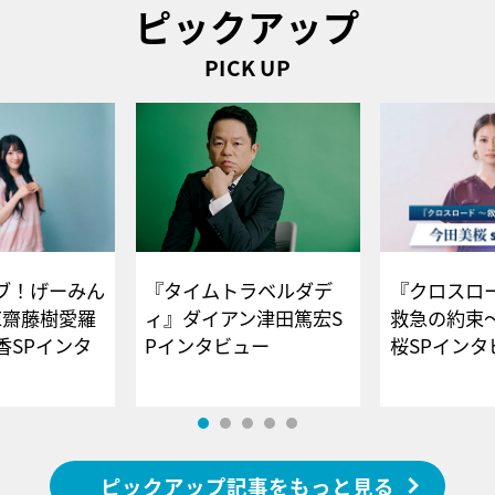
ピックアップ
PICK UP
ブ！げーみん
『タイムトラベルダデ
『クロスロー
E齋藤樹愛羅
ィ』ダイアン津田篤宏S
救急の約束
香SPインタ
Pインタビュー
桜SPイ
ピックアップ記事をもっと見る