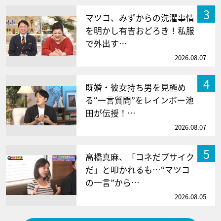
3
マツコ、みずからの洗濯事情
を明かし有吉おどろき！私服
で外出す…
2026.08.07
4
既婚・彼女持ち男を見極め
る“一言質問”をレインボー池
田が伝授！…
2026.08.07
5
高橋真麻、「コネだブサイク
だ」と叩かれるも…“マツコ
の一言”から…
2026.08.05