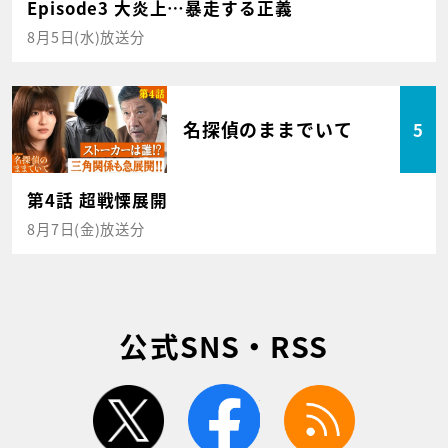
Episode3 大炎上…暴走する正義
8月5日(水)放送分
名探偵のままでいて
5
第4話 超戦慄展開
8月7日(金)放送分
公式SNS・RSS
twitter
facebook
rss