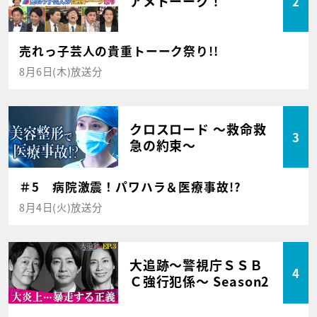
アメトーーク！
2
売れっ子芸人の貴重トーーク祭り!!
8月6日(木)放送分
クロスロード ～救命救
3
急の約束～
＃5 病院激震！パワハラ＆医療事故!?
8月4日(火)放送分
大追跡～警視庁ＳＳＢ
4
Ｃ強行犯係～ Season2