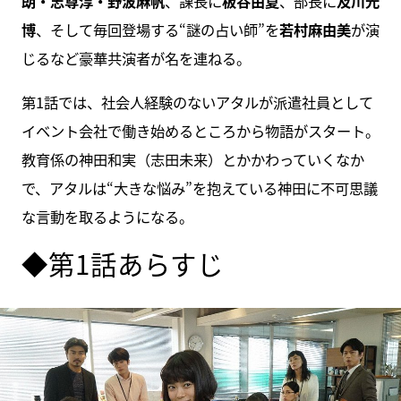
朗・志尊淳・野波麻帆
、課長に
板谷由夏
、部長に
及川光
博
、そして毎回登場する“謎の占い師”を
若村麻由美
が演
じるなど豪華共演者が名を連ねる。
第1話では、社会人経験のないアタルが派遣社員として
イベント会社で働き始めるところから物語がスタート。
教育係の神田和実（志田未来）とかかわっていくなか
で、アタルは“大きな悩み”を抱えている神田に不可思議
な言動を取るようになる。
◆第1話あらすじ