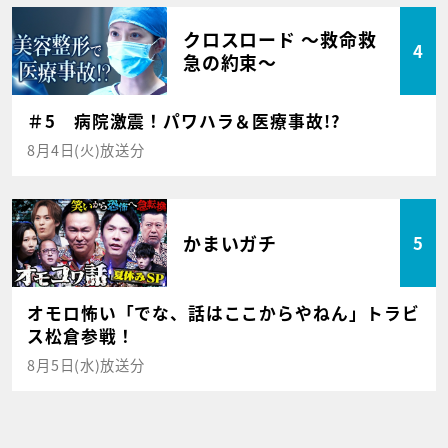
クロスロード ～救命救
4
急の約束～
＃5 病院激震！パワハラ＆医療事故!?
8月4日(火)放送分
かまいガチ
5
オモロ怖い「でな、話はここからやねん」トラビ
ス松倉参戦！
8月5日(水)放送分