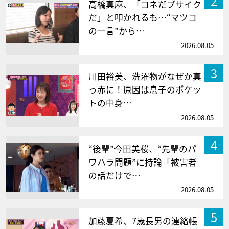
2
高橋真麻、「コネだブサイク
だ」と叩かれるも…“マツコ
の一言”から…
2026.08.05
3
川田裕美、洗濯物がなぜか真
っ赤に！原因は息子のポケッ
トの中身…
2026.08.05
4
“後輩”今田美桜、“先輩のパ
ワハラ問題”に持論「被害者
の話だけで…
2026.08.05
5
加藤夏希、7歳長男の連絡帳