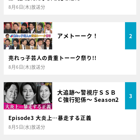
8月6日(木)放送分
アメトーーク！
2
売れっ子芸人の貴重トーーク祭り!!
8月6日(木)放送分
大追跡～警視庁ＳＳＢ
3
Ｃ強行犯係～ Season2
Episode3 大炎上…暴走する正義
8月5日(水)放送分