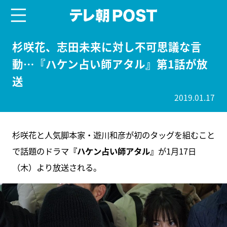
menu
テレ朝POST
杉咲花、志田未来に対し不可思議な言
動…『ハケン占い師アタル』第1話が放
送
2019.01.17
杉咲花と人気脚本家・遊川和彦が初のタッグを組むこと
で話題のドラマ
『ハケン占い師アタル』
が1月17日
（木）より放送される。