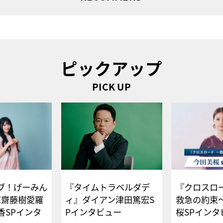
ピックアップ
PICK UP
ブ！げーみん
『タイムトラベルダデ
『クロスロー
E齋藤樹愛羅
ィ』ダイアン津田篤宏S
救急の約束
香SPインタ
Pインタビュー
桜SPイ