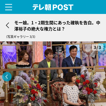
menu
テレ朝POST
モー娘。1・2期生間にあった確執を告白。中
澤裕子の絶大な権力とは？
（写真ギャラリー 3/3）
3/3