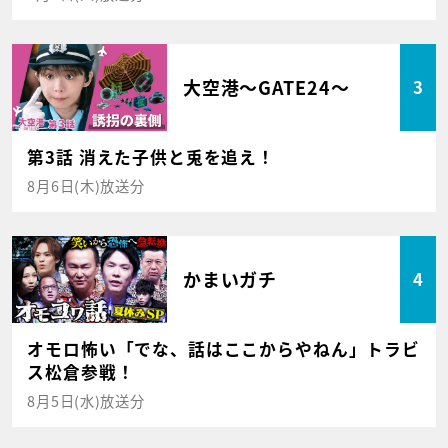
大空港～GATE24～
3
第3話 消えた子供と兎を追え！
8月6日(木)放送分
かまいガチ
4
オモロ怖い「でな、話はここからやねん」トラビ
ス松倉参戦！
8月5日(水)放送分