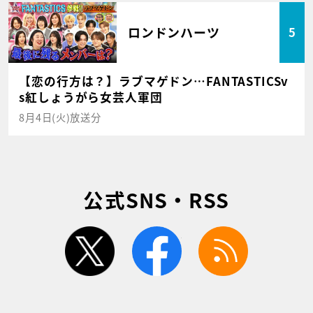
ロンドンハーツ
5
【恋の行方は？】ラブマゲドン…FANTASTICSv
s紅しょうがら女芸人軍団
8月4日(火)放送分
公式SNS・RSS
twitter
facebook
rss