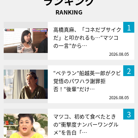
ランキング
RANKING
1
高橋真麻、「コネだブサイク
だ」と叩かれるも…“マツコ
の一言”から…
2026.08.05
2
“ベテラン”船越英一郎がクビ
覚悟のパワハラ謝罪拒
否！“後輩”だけ…
2026.08.05
3
マツコ、初めて食べたとき
の“衝撃度ナンバーワングル
メ”を告白「…