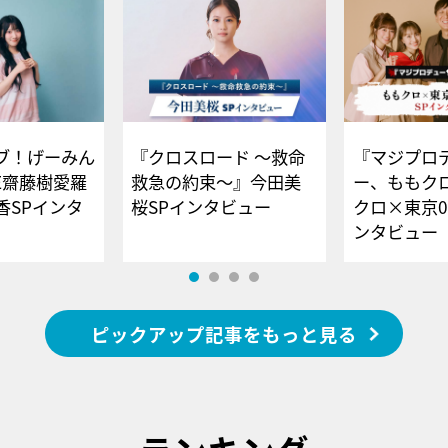
ブ！げーみん
『クロスロード ～救命
『マジプロ
E齋藤樹愛羅
救急の約束～』今田美
ー、ももク
香SPインタ
桜SPインタビュー
クロ×東京0
ンタビュー
ピックアップ記事をもっと見る