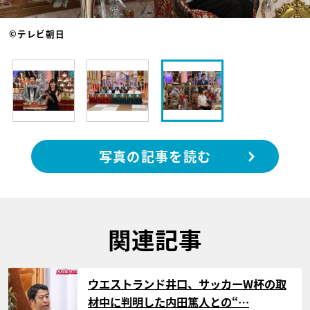
©テレビ朝日
写真の記事を読む
関連記事
サムネイル
ウエストランド井口、サッカーW杯の取
材中に判明した内田篤人との“…