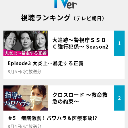
視聴ランキング
（テレビ朝日）
大追跡～警視庁ＳＳＢ
1
Ｃ強行犯係～ Season2
Episode3 大炎上…暴走する正義
8月5日(水)放送分
クロスロード ～救命救
2
急の約束～
＃5 病院激震！パワハラ＆医療事故!?
8月4日(火)放送分