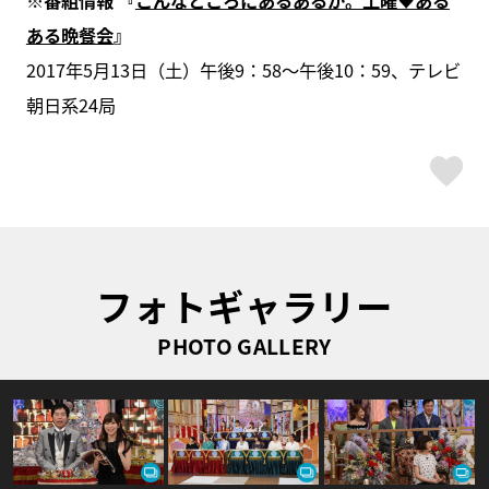
※番組情報 『
こんなところにあるあるが。土曜♥ある
ある晩餐会
』
2017年5月13日（土）午後9：58～午後10：59、テレビ
朝日系24局
ス
フォトギャラリー
PHOTO GALLERY