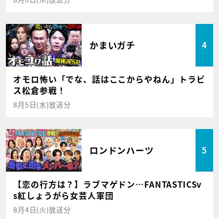
かまいガチ
4
オモロ怖い「でな、話はここからやねん」トラビ
ス松倉参戦！
8月5日(水)放送分
ロンドンハーツ
5
【恋の行方は？】ラブマゲドン…FANTASTICSv
s紅しょうがら女芸人軍団
8月4日(火)放送分