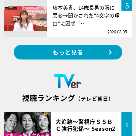
5
藤本美貴、14歳長男の服に
異変→聞かされた“4文字の理
由”に困惑「…
2026.08.05
もっと見る
視聴ランキング
（テレビ朝日）
大追跡～警視庁ＳＳＢ
1
Ｃ強行犯係～ Season2