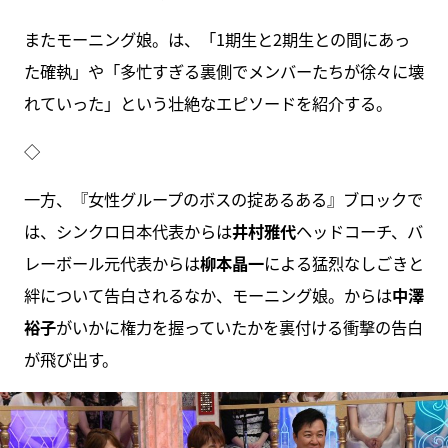
またモーニング娘。は、「1期生と2期生との間にあっ
た確執」や「多忙すぎる裏側でメンバーたちが徐々に壊
れていった」という壮絶なエピソードを紹介する。
◇
一方、『女性グループのボスの掟あるある』ブロックで
は、シンクロ日本代表からは
井村雅代
ヘッドコーチ、バ
レーボール元代表からは
柳本晶一
による猛烈なしごきと
絆について告白されるなか、モーニング娘。からは
中澤
裕子
がいかに権力を握っていたかを裏付ける衝撃の告白
が飛び出す。