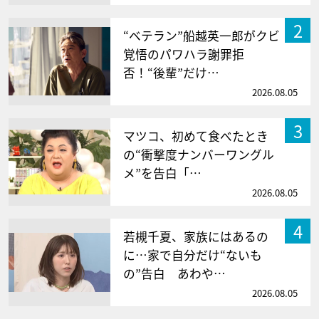
2
“ベテラン”船越英一郎がクビ
覚悟のパワハラ謝罪拒
否！“後輩”だけ…
2026.08.05
3
マツコ、初めて食べたとき
の“衝撃度ナンバーワングル
メ”を告白「…
2026.08.05
4
若槻千夏、家族にはあるの
に…家で自分だけ“ないも
の”告白 あわや…
2026.08.05