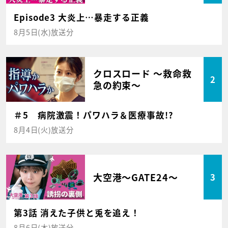
Episode3 大炎上…暴走する正義
8月5日(水)放送分
クロスロード ～救命救
2
急の約束～
＃5 病院激震！パワハラ＆医療事故!?
8月4日(火)放送分
大空港～GATE24～
3
第3話 消えた子供と兎を追え！
8月6日(木)放送分