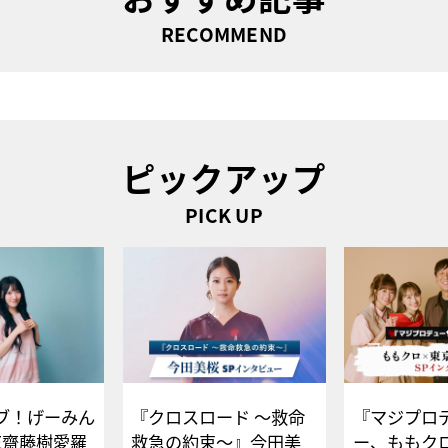
RECOMMEND
ピックアップ
PICK UP
ブ！げーみん
『クロスロード ～救命
『マジプロ
E齋藤樹愛羅
救急の約束～』今田美
ー、ももク