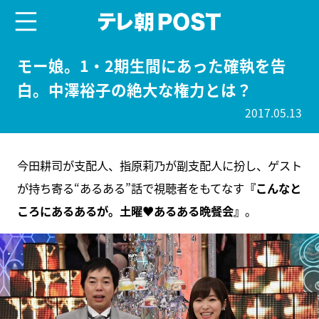
menu
テレ朝POST
モー娘。1・2期生間にあった確執を告
白。中澤裕子の絶大な権力とは？
2017.05.13
今田耕司が支配人、指原莉乃が副支配人に扮し、ゲスト
が持ち寄る“あるある”話で視聴者をもてなす
『こんなと
ころにあるあるが。土曜♥あるある晩餐会』
。