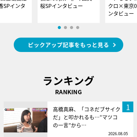
香SPインタ
桜SPインタビュー
クロ×東京0
ンタビュー
ピックアップ記事をもっと見る
ランキング
RANKING
1
高橋真麻、「コネだブサイク
だ」と叩かれるも…“マツコ
の一言”から…
2026.08.05