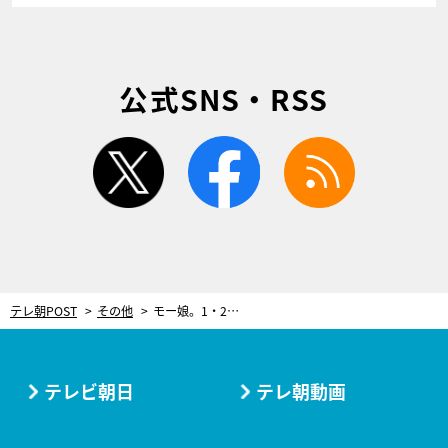
公式SNS・RSS
twitter
facebook
rss
テレ朝POST
その他
モー娘。1・2期生間にあった確執を告白。中澤裕子の絶大な権力とは？
テレビ朝日
テレ朝動画