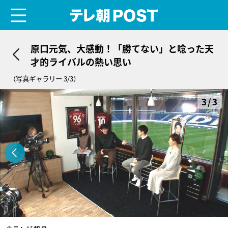
menu
テレ朝POST
原口元気、大感動！「勝てない」と唸った天
才的ライバルの熱い思い
（写真ギャラリー 3/3）
3/3