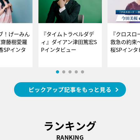
ブ！げーみん
『タイムトラベルダデ
『クロスロー
E齋藤樹愛羅
ィ』ダイアン津田篤宏S
救急の約束
香SPインタ
Pインタビュー
桜SPイ
ピックアップ記事をもっと見る
ランキング
RANKING