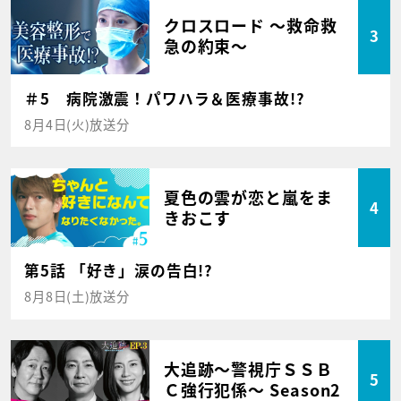
クロスロード ～救命救
3
急の約束～
＃5 病院激震！パワハラ＆医療事故!?
8月4日(火)放送分
夏色の雲が恋と嵐をま
4
きおこす
第5話 「好き」涙の告白!?
8月8日(土)放送分
大追跡～警視庁ＳＳＢ
5
Ｃ強行犯係～ Season2