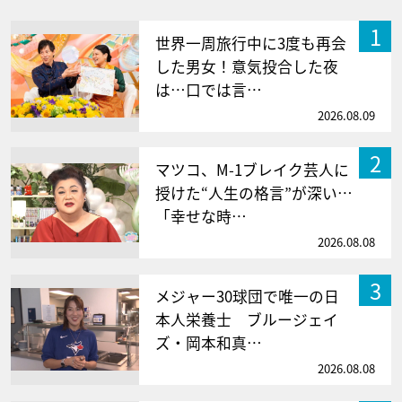
1
世界一周旅行中に3度も再会
した男女！意気投合した夜
は…口では言…
2026.08.09
2
マツコ、M-1ブレイク芸人に
授けた“人生の格言”が深い…
「幸せな時…
2026.08.08
3
メジャー30球団で唯一の日
本人栄養士 ブルージェイ
ズ・岡本和真…
2026.08.08