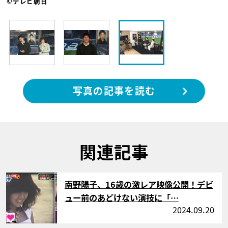
©テレビ朝日
写真の記事を読む
関連記事
サムネイル
南野陽子、16歳の激レア映像公開！デビ
ュー前のあどけない演技に「…
2024.09.20