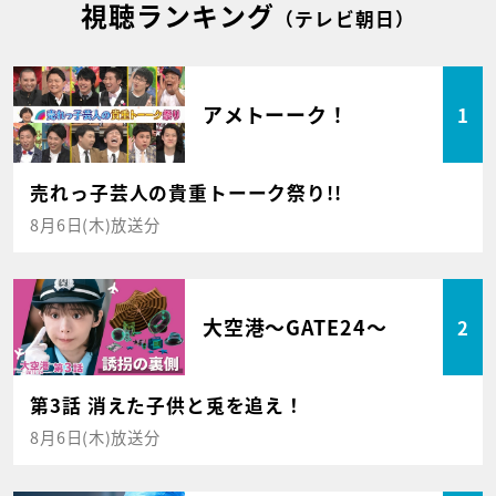
視聴ランキング
（テレビ朝日）
アメトーーク！
1
売れっ子芸人の貴重トーーク祭り!!
8月6日(木)放送分
大空港～GATE24～
2
第3話 消えた子供と兎を追え！
8月6日(木)放送分