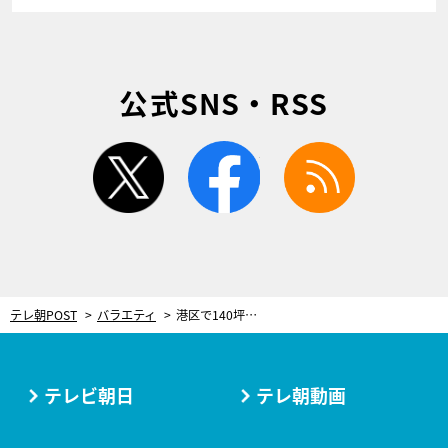
公式SNS・RSS
twitter
facebook
rss
テレ朝POST
バラエティ
港区で140坪の大豪邸に住む一家！親子三世代で作るのは皇族にとっての“マストアイテム”
テレビ朝日
テレ朝動画