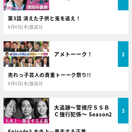
第3話 消えた子供と兎を追え！
8月6日(木)放送分
アメトーーク！
2
売れっ子芸人の貴重トーーク祭り!!
8月6日(木)放送分
大追跡～警視庁ＳＳＢ
3
Ｃ強行犯係～ Season2
Episode3 大炎上…暴走する正義