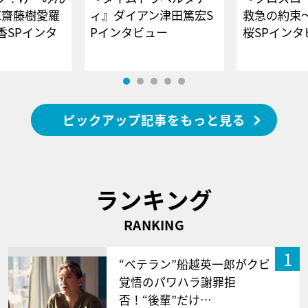
E齋藤樹愛羅
ィ』ダイアン津田篤宏S
救急の約束
香SPインタ
Pインタビュー
桜SPイ
ピックアップ記事をもっと見る
ランキング
RANKING
1
“ベテラン”船越英一郎がクビ
覚悟のパワハラ謝罪拒
否！“後輩”だけ…