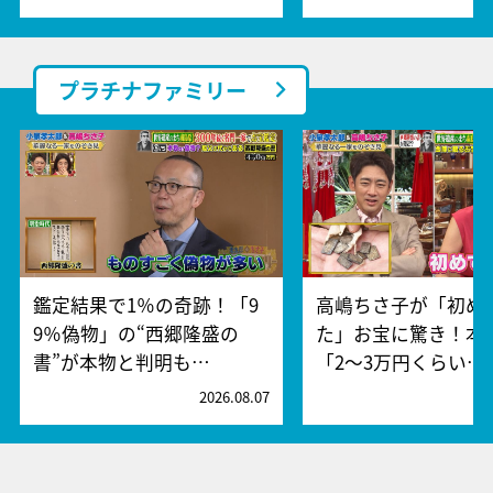
プラチナファミリー
鑑定結果で1％の奇跡！「9
高嶋ちさ子が「初め
9％偽物」の“西郷隆盛の
た」お宝に驚き！本
書”が本物と判明も…
「2～3万円くらい…
2026.08.07
2