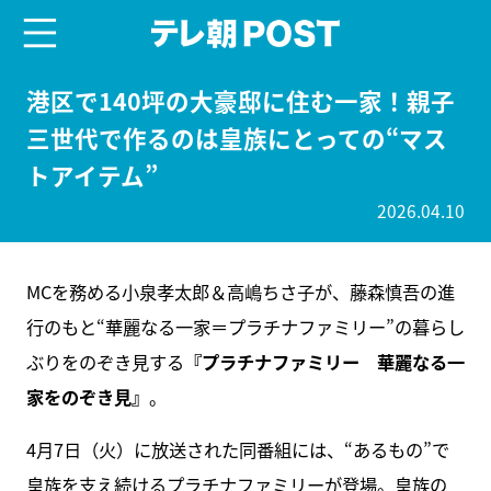
menu
テレ朝POST
港区で140坪の大豪邸に住む一家！親子
三世代で作るのは皇族にとっての“マス
トアイテム”
2026.04.10
MCを務める小泉孝太郎＆高嶋ちさ子が、藤森慎吾の進
行のもと“華麗なる一家＝プラチナファミリー”の暮らし
ぶりをのぞき見する
『プラチナファミリー 華麗なる一
家をのぞき見』
。
4月7日（火）に放送された同番組には、“あるもの”で
皇族を支え続けるプラチナファミリーが登場。皇族の