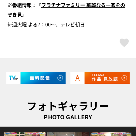
※番組情報：『
プラチナファミリー 華麗なる一家をの
ぞき見
』
毎週火曜 よる7：00～、テレビ朝日
ス
フォトギャラリー
PHOTO GALLERY