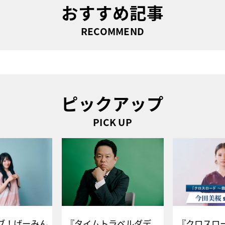
おすすめ記事
RECOMMEND
ピックアップ
PICK UP
ブ！げーみん
『タイムトラベルダデ
『クロスロー