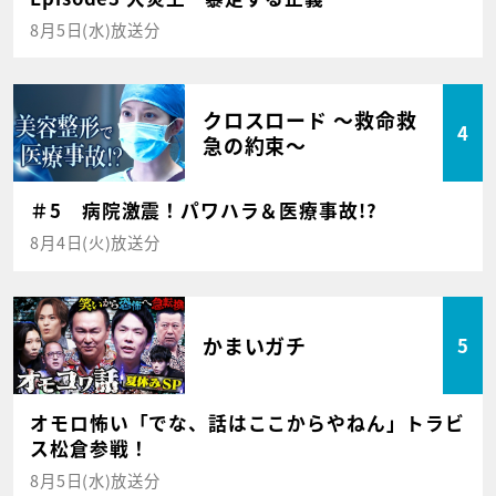
8月5日(水)放送分
クロスロード ～救命救
4
急の約束～
＃5 病院激震！パワハラ＆医療事故!?
8月4日(火)放送分
かまいガチ
5
オモロ怖い「でな、話はここからやねん」トラビ
ス松倉参戦！
8月5日(水)放送分