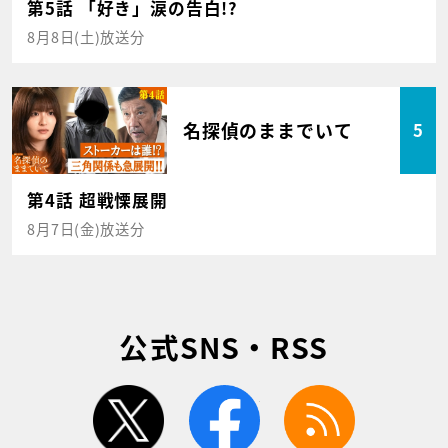
第5話 「好き」涙の告白!?
8月8日(土)放送分
名探偵のままでいて
5
第4話 超戦慄展開
8月7日(金)放送分
公式SNS・RSS
twitter
facebook
rss