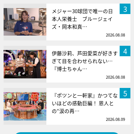
3
メジャー30球団で唯一の日
本人栄養士 ブルージェイ
ズ・岡本和真…
2026.08.08
4
伊藤沙莉、芦田愛菜が好きす
ぎて目を合わせられない…
『博士ちゃん…
2026.08.08
5
『ポツンと一軒家』かつてな
いほどの感動巨編！ 恩人と
の“涙の再…
2026.08.09