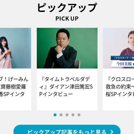
ピックアップ
PICK UP
ブ！げーみん
『タイムトラベルダデ
『クロスロー
E齋藤樹愛羅
ィ』ダイアン津田篤宏S
救急の約束
香SPインタ
Pインタビュー
桜SPイ
ピックアップ記事をもっと見る