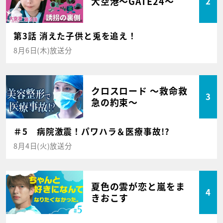
大空港～GATE24～
2
第3話 消えた子供と兎を追え！
8月6日(木)放送分
クロスロード ～救命救
3
急の約束～
＃5 病院激震！パワハラ＆医療事故!?
8月4日(火)放送分
夏色の雲が恋と嵐をま
4
きおこす