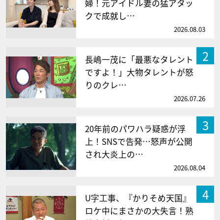
婦！元アイドル妻の猛アタッ
クで成就し…
2026.08.03
2
長嶋一茂に「最悪なタレント
ですよ！」大物タレントが怒
りのクレ…
2026.07.26
3
20年前のパワハラ疑惑が浮
上！SNSで告発…怒声が公開
され大炎上の…
2026.08.04
4
U字工事、『かりそめ天国』
ロケ中にまさかの大失言！熟