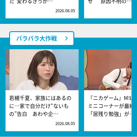
た“変わるきっか…
せ” 原因不明の…
2026.08.05
2
バラバラ大作戦
若槻千夏、家族にはあるの
『ニカゲーム』M!L
に…家で自分だけ“ないも
ミニコーナーが最終
の”告白 あわや企…
「居残り勉強」が…
2026.08.05
2