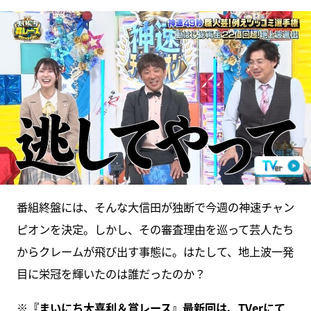
番組終盤には、そんな大信田が独断で今週の神速チャン
ピオンを決定。しかし、その審査理由を巡って芸人たち
からクレームが飛び出す事態に。はたして、地上波一発
目に栄冠を輝いたのは誰だったのか？
※『
まいにち大喜利＆賞レース
』最新回は、
TVer
にて