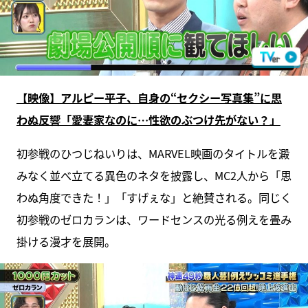
【映像】アルピー平子、自身の“セクシー写真集”に思
わぬ反響「愛妻家なのに…性欲のぶつけ先がない？」
初参戦のひつじねいりは、MARVEL映画のタイトルを澱
みなく並べ立てる異色のネタを披露し、MC2人から「思
わぬ角度できた！」「すげぇな」と絶賛される。同じく
初参戦のゼロカランは、ワードセンスの光る例えを畳み
掛ける漫才を展開。