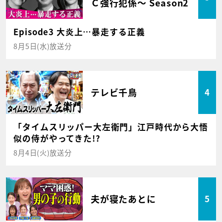
Ｃ強行犯係～ Season2
Episode3 大炎上…暴走する正義
8月5日(水)放送分
テレビ千鳥
4
「タイムスリッパー大左衛門」江戸時代から大悟
似の侍がやってきた!?
8月4日(火)放送分
夫が寝たあとに
5