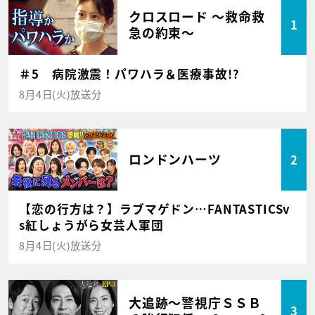
クロスロード ～救命救
1
急の約束～
＃5 病院激震！パワハラ＆医療事故!?
8月4日(火)放送分
ロンドンハーツ
2
【恋の行方は？】ラブマゲドン…FANTASTICSv
s紅しょうがら女芸人軍団
8月4日(火)放送分
大追跡～警視庁ＳＳＢ
3