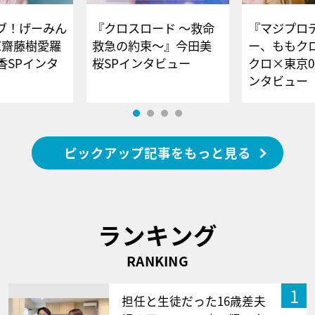
ブ！げーみん
『クロスロード ～救命
『マジプロ
E齋藤樹愛羅
救急の約束～』今田美
ー、ももク
香SPインタ
桜SPインタビュー
クロ×東京0
ンタビュー
ピックアップ記事をもっと見る
ランキング
RANKING
1
担任と生徒だった16歳差夫